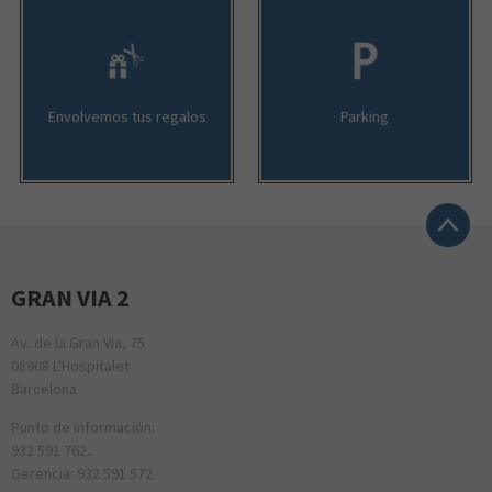
Envolvemos tus regalos
Parking
GRAN VIA 2
Av. de la Gran Via, 75
08908 L'Hospitalet
Barcelona
Punto de Información:
932 591 762.
Gerencia: 932 591 572.