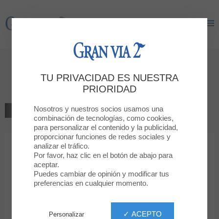
Gran Via 2
Gran Via 2
Torneo de tenis de mesa TODO
TU PRIVACIDAD ES NUESTRA
DEPORTE
PRIORIDAD
Nosotros y nuestros socios usamos una
VOLVER AL LISTADO
combinación de tecnologías, como cookies,
para personalizar el contenido y la publicidad,
proporcionar funciones de redes sociales y
analizar el tráfico.
Por favor, haz clic en el botón de abajo para
TORNEO DE TENIS DE MESA TODO DEPORTE
aceptar.
6 JUN. 2026
Puedes cambiar de opinión y modificar tus
preferencias en cualquier momento.
Torneo de tenis de mesa TODO DEPORTE
Publica en: 28 de mayo de 2026
✓ ACEPTO
Personalizar