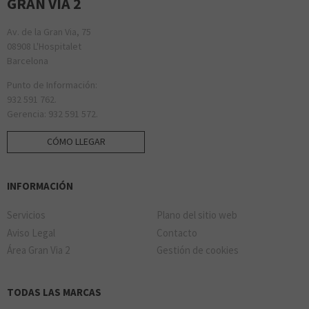
GRAN VIA 2
Av. de la Gran Via, 75
08908 L'Hospitalet
Barcelona
Punto de Información:
932 591 762.
Gerencia: 932 591 572.
CÓMO LLEGAR
INFORMACIÓN
Servicios
Plano del sitio web
Aviso Legal
Contacto
Área Gran Via 2
Gestión de cookies
TODAS LAS MARCAS