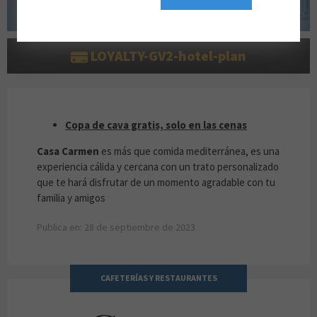
LOYALTY-GV2-hotel-plan
COPA DE CAVA GRATIS, SOLO EN LAS CENAS
Copa de cava gratis, solo en las cenas
Casa Carmen
es más que comida mediterránea, es una
experiencia cálida y cercana con un trato personalizado
que te hará disfrutar de un momento agradable con tu
familia y amigos
Publica en: 28 de septiembre de 2023
CAFETERÍAS Y RESTAURANTES