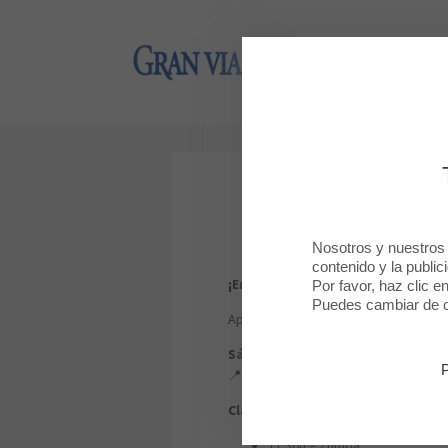
Gran Via 2
Gran Via 2
¡I
Nosotros y nuestros
contenido y la public
¡Empieza el sábado con energía! 
Por favor, haz clic e
Puedes cambiar de op
Apúntate a las clases dirigidas de V
Sábado 30 de mayo
📍 Terraza de restauración de GRAN 
Clases:
11:30h – Zumba