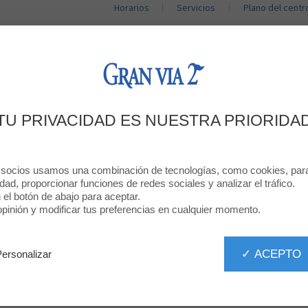
Horarios
Servicios
Plano del centr
TIENDAS
RESTAURANTES
PROMOCIONES
TU PRIVACIDAD ES NUESTRA PRIORIDA
NSCRÍBETE A LAS CLASES DIRIGIDAS DE VIVAG
 socios usamos una combinación de tecnologías, como cookies, para 
idad, proporcionar funciones de redes sociales y analizar el tráfico.
💥
n el botón de abajo para aceptar.
inión y modificar tus preferencias en cualquier momento.
ivagym en GRAN VIA 2 y disfruta de una mañana de deporte, música y buen rol
✓ ACEPTO
Personalizar
VIA 2