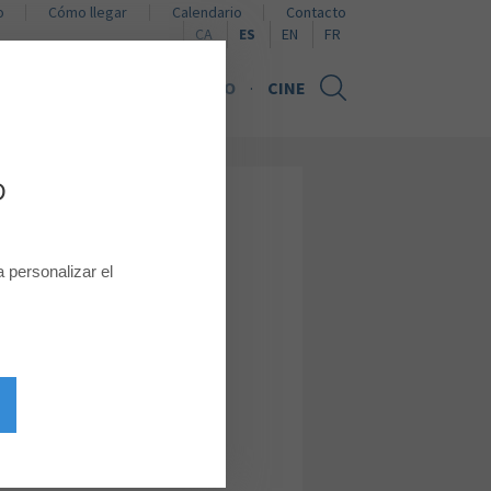
o
Cómo llegar
Calendario
Contacto
Naviguer en català
Browse in English
Naviguer en français
CA
ES
EN
FR
NOTICIAS
TARJETA REGALO
CINE
D
YM!
personalizar el
lo en la terraza de restauración.