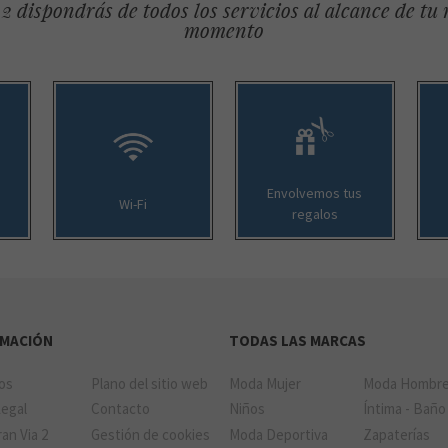
2 dispondrás de todos los servicios al alcance de tu
momento
Envolvemos tus
Wi-Fi
regalos
RMACIÓN
TODAS LAS MARCAS
ios
Plano del sitio web
Moda Mujer
Moda Hombr
Legal
Contacto
Niños
Íntima - Baño
an Via 2
Gestión de cookies
Moda Deportiva
Zapaterías