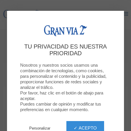
Gran Via 2
Gran Via 2
Alquiler
TU PRIVACIDAD ES NUESTRA
Local o stand
PRIORIDAD
Nosotros y nuestros socios usamos una
combinación de tecnologías, como cookies,
SOY UN CLIENTE
para personalizar el contenido y la publicidad,
y quiero enviar un mensaje
proporcionar funciones de redes sociales y
analizar el tráfico.
Por favor, haz clic en el botón de abajo para
SOY UN COMERCIANTE
aceptar.
y quiero alquiler un local o un stand
Puedes cambiar de opinión y modificar tus
preferencias en cualquier momento.
ESTOY BUSCANDO TRABAJO
y quiero enviaros mi currículum
✓ ACEPTO
Personalizar