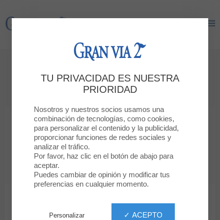
Gran Via 2
Gran Via 2
CONTACTO
TU PRIVACIDAD ES NUESTRA
Envíanos tu currículum
PRIORIDAD
Nosotros y nuestros socios usamos una
combinación de tecnologías, como cookies,
SOY UN CLIENTE
para personalizar el contenido y la publicidad,
y quiero enviar un mensaje
proporcionar funciones de redes sociales y
analizar el tráfico.
Por favor, haz clic en el botón de abajo para
SOY UN COMERCIANTE
aceptar.
y quiero alquiler un local o un stand
Puedes cambiar de opinión y modificar tus
preferencias en cualquier momento.
ESTOY BUSCANDO TRABAJO
y quiero enviaros mi currículum
✓ ACEPTO
Personalizar