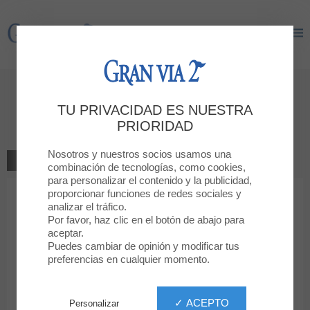
Gran Via 2
Gran Via 2
Déjanos tu opinión
TU PRIVACIDAD ES NUESTRA
ANDREU
PRIORIDAD
Nosotros y nuestros socios usamos una
VOLVER A LA TIENDA
combinación de tecnologías, como cookies,
para personalizar el contenido y la publicidad,
proporcionar funciones de redes sociales y
1
2
3
4
5
Tu clasificación
analizar el tráfico.
Por favor, haz clic en el botón de abajo para
Mensaje
aceptar.
Puedes cambiar de opinión y modificar tus
preferencias en cualquier momento.
Nombre
✓ ACEPTO
Personalizar