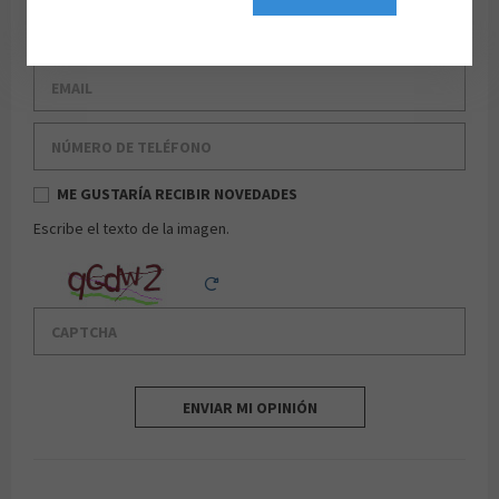
Apellido
Email
Número de teléfono
ME GUSTARÍA RECIBIR NOVEDADES
Escribe el texto de la imagen.
Captcha
Reload Captcha
ENVIAR MI OPINIÓN