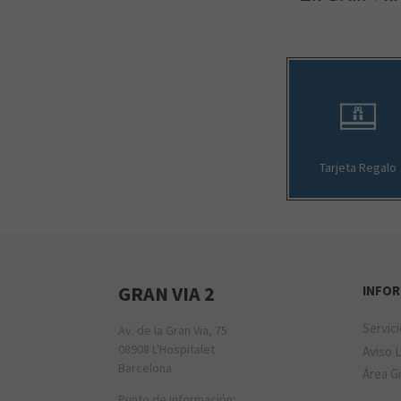
Tarjeta Regalo
GRAN VIA 2
INFO
Servic
Av. de la Gran Via, 75
08908 L'Hospitalet
Aviso 
Barcelona
Área Gr
Punto de Información: