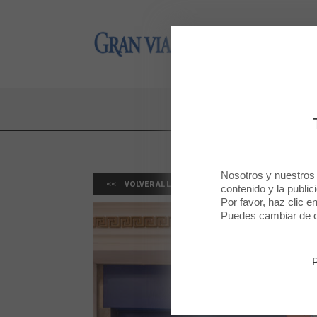
Gran Via 2
Gran Via 2
Nosotros y nuestros
VOLVER AL LISTADO
contenido y la public
Por favor, haz clic e
Puedes cambiar de op