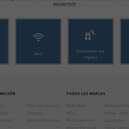
momento
Envolvemos tus
Wi-Fi
regalos
RMACIÓN
TODAS LAS MARCAS
ios
Plano del sitio web
Moda Mujer
Moda Hombr
Legal
Contacto
Niños
Íntima - Baño
an Via 2
Gestión de cookies
Moda Deportiva
Zapaterías
Imagen Personal
Hogar, Decor