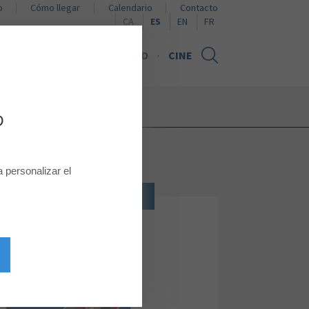
o
Cómo llegar
Calendario
Contacto
Naviguer en català
Browse in English
Naviguer en français
CA
ES
EN
FR
NOTICIAS
TARJETA REGALO
CINE
D
personalizar el
NIÑOS
DRIM