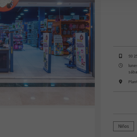
93 2
lune
sába
Plan
Niños