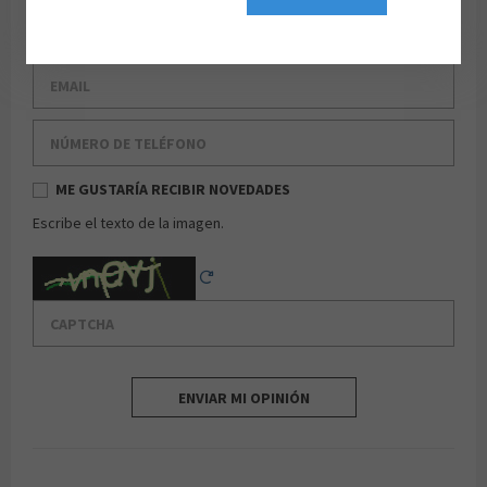
Apellido
Email
Número de teléfono
ME GUSTARÍA RECIBIR NOVEDADES
Escribe el texto de la imagen.
Captcha
Reload Captcha
ENVIAR MI OPINIÓN