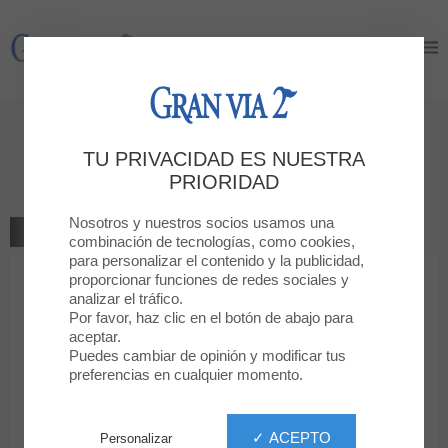
Gran Via 2
Gran Via 2
Déjanos tu opinión
TU PRIVACIDAD ES NUESTRA
GENERAL OPTICA
PRIORIDAD
Nosotros y nuestros socios usamos una
VOLVER A LA TIENDA
combinación de tecnologías, como cookies,
para personalizar el contenido y la publicidad,
proporcionar funciones de redes sociales y
1
2
3
4
5
Tu clasificación
analizar el tráfico.
Por favor, haz clic en el botón de abajo para
Mensaje
aceptar.
Puedes cambiar de opinión y modificar tus
preferencias en cualquier momento.
Nombre
✓ ACEPTO
Personalizar