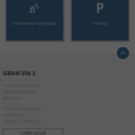
Envolvemos tus regalos
Parking
GRAN VIA 2
Av. de la Gran Via, 75
08908 L'Hospitalet
Barcelona
Punto de Información:
932 591 762.
Gerencia: 932 591 572.
CÓMO LLEGAR