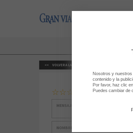
Gran Via 2
Gran Via 2
VOLVER A LA TIENDA
Nosotros y nuestros
contenido y la public
Por favor, haz clic e
1
2
3
4
5
Tu clasificación
Puedes cambiar de op
Mensaje
Nombre