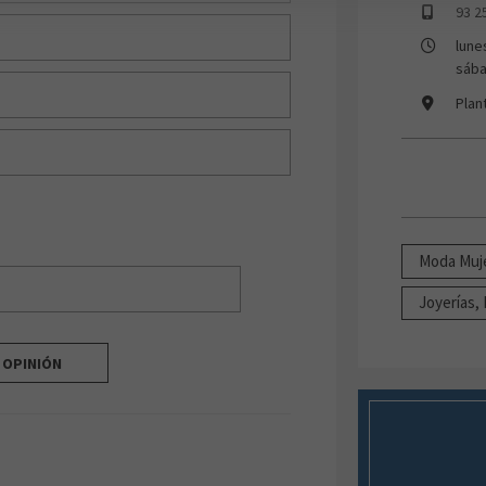
93 2
lune
sába
Plan
Moda Muj
Joyerías,
I OPINIÓN