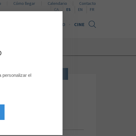
o
Cómo llegar
Calendario
Contacto
Naviguer en català
Browse in English
Naviguer en français
CA
ES
EN
FR
NOTICIAS
TARJETA REGALO
CINE
D
FASHION
personalizar el
GUESS