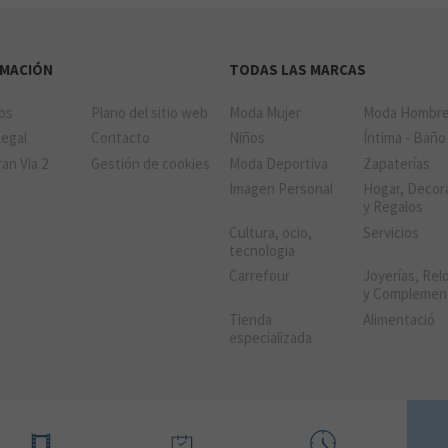
RMACIÓN
TODAS LAS MARCAS
ios
Plano del sitio web
Moda Mujer
Moda Hombr
Legal
Contacto
Niños
Íntima - Baño
an Via 2
Gestión de cookies
Moda Deportiva
Zapaterías
Imagen Personal
Hogar, Decor
y Regalos
Cultura, ocio,
Servicios
tecnologia
Carrefour
Joyerías, Relo
y Complemen
Tienda
Alimentació
especializada