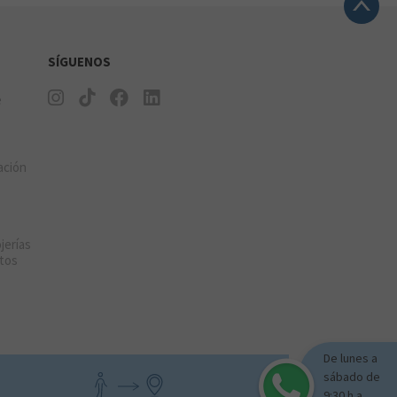
SÍGUENOS
e
ación
jerías
tos
De lunes a
sábado de
9:30 h a