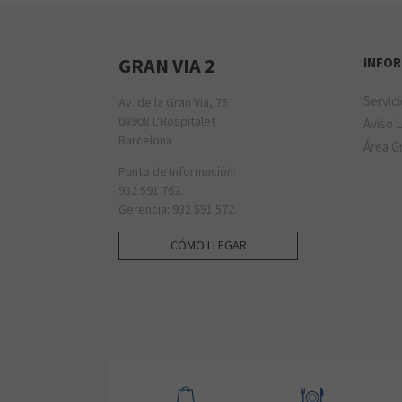
GRAN VIA 2
INFO
Servic
Av. de la Gran Via, 75
08908 L'Hospitalet
Aviso 
Barcelona
Área Gr
Punto de Información:
932 591 762.
Gerencia: 932 591 572.
CÓMO LLEGAR