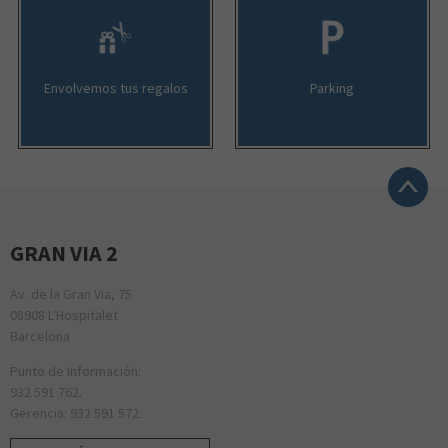
Envolvemos tus regalos
Parking
GRAN VIA 2
Av. de la Gran Via, 75
08908 L'Hospitalet
Barcelona
Punto de Información:
932 591 762.
Gerencia: 932 591 572.