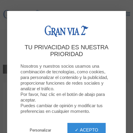
Gran Via 2
Gran Via 2
Bienvenido a
TU PRIVACIDAD ES NUESTRA
Miniso
PRIORIDAD
Nosotros y nuestros socios usamos una
VOLVER AL LISTADO
combinación de tecnologías, como cookies,
para personalizar el contenido y la publicidad,
TIENDA ESPECIALIZADA
proporcionar funciones de redes sociales y
analizar el tráfico.
Por favor, haz clic en el botón de abajo para
Miniso
aceptar.
Puedes cambiar de opinión y modificar tus
preferencias en cualquier momento.
✓ ACEPTO
Personalizar