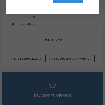
637 27 05 39
lunes, martes, miércoles, jueves, viernes, sábados de
09:30 a 22:00
Planta Baja
VER EN EL MAPA
Tienda especializada
Hogar, Decoración y Regalos
DÉJANOS TU OPINIÓN