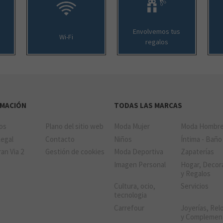
Envolvemos tus
Wi-Fi
regalos
RMACIÓN
TODAS LAS MARCAS
ios
Plano del sitio web
Moda Mujer
Moda Hombr
Legal
Contacto
Niños
Íntima - Baño
an Via 2
Gestión de cookies
Moda Deportiva
Zapaterías
Imagen Personal
Hogar, Decor
y Regalos
Cultura, ocio,
Servicios
tecnologia
Carrefour
Joyerías, Relo
y Complemen