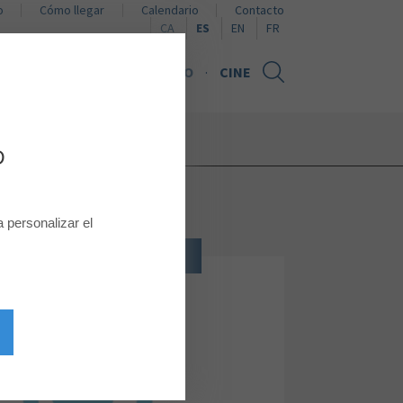
o
Cómo llegar
Calendario
Contacto
Naviguer en català
Browse in English
Naviguer en français
CA
ES
EN
FR
NOTICIAS
TARJETA REGALO
CINE
D
personalizar el
CULTURA, OCIO, TECNOLOGIA
MOVISTAR