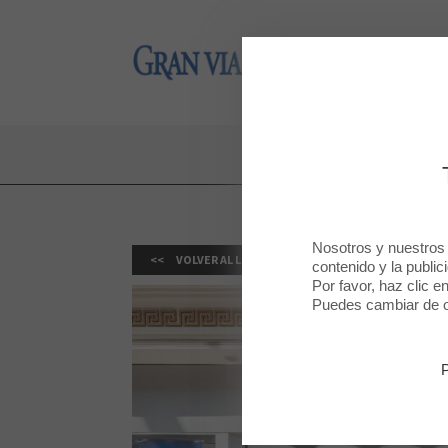
Gran Via 2
Gran Via 2
Nosotros y nuestros
VOLVER AL LISTADO
contenido y la public
Por favor, haz clic e
Puedes cambiar de op