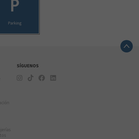
Parking
SÍGUENOS
e
ación
jerías
tos