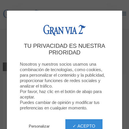
Gran Via 2
Gran Via 2
Déjanos tu opinión
TU PRIVACIDAD ES NUESTRA
NAILS FACTORY
PRIORIDAD
Nosotros y nuestros socios usamos una
VOLVER A LA TIENDA
combinación de tecnologías, como cookies,
para personalizar el contenido y la publicidad,
proporcionar funciones de redes sociales y
1
2
3
4
5
Tu clasificación
analizar el tráfico.
Por favor, haz clic en el botón de abajo para
Mensaje
aceptar.
Puedes cambiar de opinión y modificar tus
preferencias en cualquier momento.
Nombre
✓ ACEPTO
Personalizar