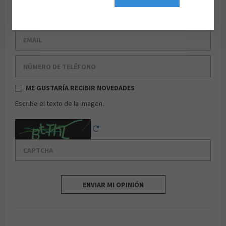
Apellido
Email
Número de teléfono
ME GUSTARÍA RECIBIR NOVEDADES
Escribe el texto de la imagen.
Captcha
Reload Captcha
ENVIAR MI OPINIÓN