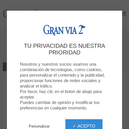
Gran Via 2
Gran Via 2
Déjanos tu opinión
TU PRIVACIDAD ES NUESTRA
Women'secret
PRIORIDAD
Nosotros y nuestros socios usamos una
VOLVER A LA TIENDA
combinación de tecnologías, como cookies,
para personalizar el contenido y la publicidad,
proporcionar funciones de redes sociales y
1
2
3
4
5
Tu clasificación
analizar el tráfico.
Por favor, haz clic en el botón de abajo para
Mensaje
aceptar.
Puedes cambiar de opinión y modificar tus
preferencias en cualquier momento.
Nombre
✓ ACEPTO
Personalizar