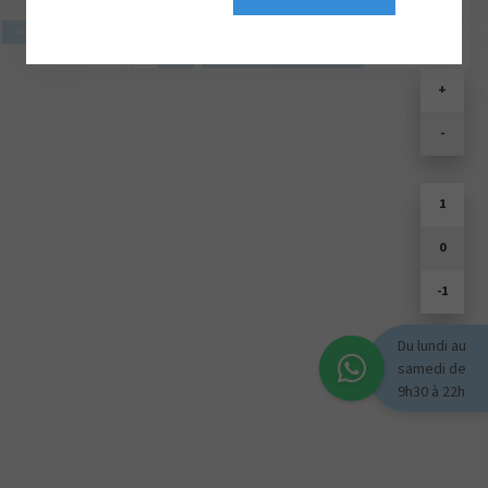
SOULD PARK
+
-
1
0
-1
Du lundi au
samedi de
9h30 à 22h