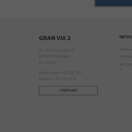
GRAN VIA 2
INFOS
Servic
Av. de la Gran Via, 75
08908 L'Hospitalet
Mentio
Barcelona
Autour
2
Information: 932 591 762.
Gérance: 932 591 572.
ITINÉRAIRE