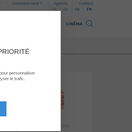
e
Comment venir ?
Agenda
Contact
Naviguer en català
Naviguer en español
Browse in English
CA
ES
EN
FR
UALITÉS
CARTE CADEAU
CINÉMA
PRIORITÉ
 pour personnaliser
ser le trafic.
BURGER KING