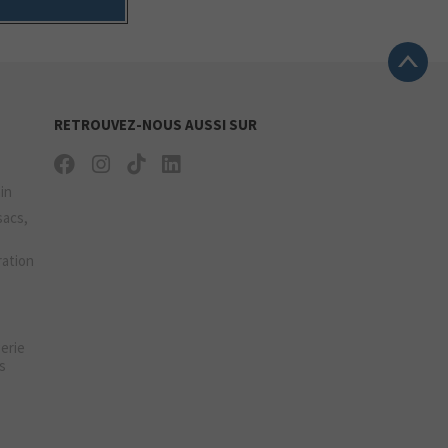
RETROUVEZ-NOUS AUSSI SUR
ain
sacs,
ration
gerie
s