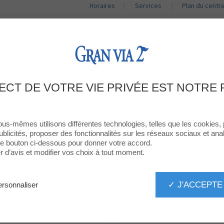
Horaires
Services
Plan du centr
BOUTIQUES
RESTAURANTS
PROMOTIONS
ACT
NOS RESTAURANTS
ECT DE VOTRE VIE PRIVÉE EST NOTRE 
Il y en a pour tous les goûts
ous-mêmes utilisons différentes technologies, telles que les cookies,
ublicités, proposer des fonctionnalités sur les réseaux sociaux et analy
 le bouton ci-dessous pour donner votre accord.
d’avis et modifier vos choix à tout moment.
✓ J'ACCEPTE
rsonnaliser
ASIATIK
BASKÒNIA