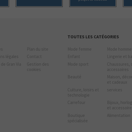
TOUTES LES CATÉGORIES
es
Plan du site
Mode femme
Mode homme
ns légales
Contact
Enfant
Lingerie et b
 de Gran Via
Gestion des
Mode sport
Chaussures, 
cookies
accessoires
Beauté
Maison, déco
et cadeaux
Culture, loisirs et
services
technologie
Carrefour
Bijoux, horlo
et accessoire
Boutique
Alimentation
spécialisée