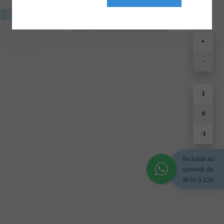
SOULD PARK
+
-
1
0
-1
Du lundi au
samedi de
9h30 à 22h