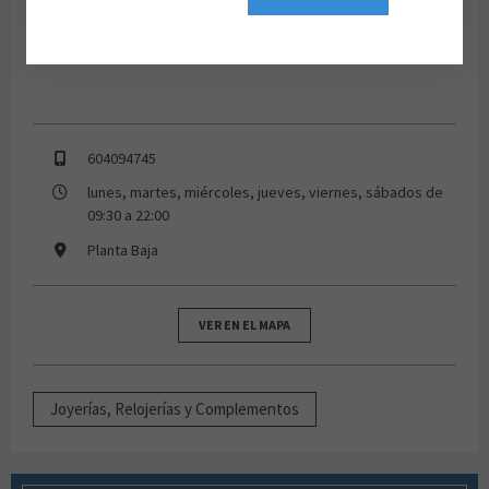
604094745
lunes, martes, miércoles, jueves, viernes, sábados de
09:30 a 22:00
Planta Baja
VER EN EL MAPA
Joyerías, Relojerías y Complementos