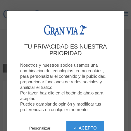
Gran Via 2
Gran Via 2
Bienvenido a
TU PRIVACIDAD ES NUESTRA
JOSE LUIS Joyerías
PRIORIDAD
Nosotros y nuestros socios usamos una
VOLVER AL LISTADO
combinación de tecnologías, como cookies,
para personalizar el contenido y la publicidad,
JOYERÍAS, RELOJERÍAS Y COMPLEMENTOS
proporcionar funciones de redes sociales y
analizar el tráfico.
Por favor, haz clic en el botón de abajo para
JOSE LUIS Joyerías
aceptar.
Puedes cambiar de opinión y modificar tus
preferencias en cualquier momento.
✓ ACEPTO
Personalizar