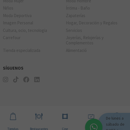
Moda Mujer
Moda Hombre
Niños
Íntima - Baño
Moda Deportiva
Zapaterías
Imagen Personal
Hogar, Decoración y Regalos
Cultura, ocio, tecnologia
Servicios
Carrefour
Joyerías, Relojerías y
Complementos
Tienda especializada
Alimentació
SÍGUENOS
De lunes a
sábado de
Tiendas
Restaurantes
Cine
Noticias
Horarios