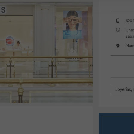
620 
lune
sába
Plan
Joyerías,