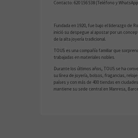
Contacto: 620 156 538 (Teléfono y WhatsApp
Fundada en 1920, fue bajo el liderazgo de Ro
inició su despegue al apostar por un conce
de la alta joyería tradicional.
TOUS es una compañía familiar que sorprende
trabajadas en materiales nobles.
Durante los últimos años, TOUS se ha conver
su línea de joyería, bolsos, fragancias, relo
países y con más de 400 tiendas en ciudade
mantiene su sede central en Manresa, Barce