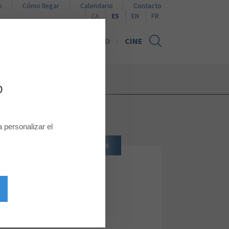
o
Cómo llegar
Calendario
Contacto
Naviguer en català
Browse in English
Naviguer en français
CA
ES
EN
FR
NOTICIAS
TARJETA REGALO
CINE
D
personalizar el
YERÍAS, RELOJERÍAS Y COMPLEMENTOS
TOUS