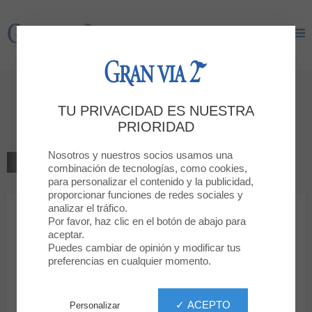
Gran Via 2
Gran Via 2
Bienvenido a
TU PRIVACIDAD ES NUESTRA
PANDORA
PRIORIDAD
Nosotros y nuestros socios usamos una
VOLVER AL LISTADO
combinación de tecnologías, como cookies,
para personalizar el contenido y la publicidad,
JOYERÍAS, RELOJERÍAS Y COMPLEMENTOS
proporcionar funciones de redes sociales y
analizar el tráfico.
Por favor, haz clic en el botón de abajo para
PANDORA
aceptar.
Puedes cambiar de opinión y modificar tus
preferencias en cualquier momento.
✓ ACEPTO
Personalizar