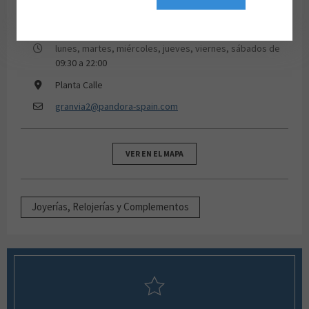
932 471 932
lunes, martes, miércoles, jueves, viernes, sábados de
09:30 a 22:00
Planta Calle
granvia2@pandora-spain.com
VER EN EL MAPA
Joyerías, Relojerías y Complementos