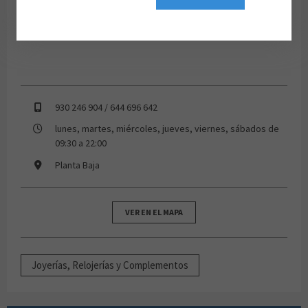
930 246 904 / 644 696 642
lunes, martes, miércoles, jueves, viernes, sábados de
09:30 a 22:00
Planta Baja
VER EN EL MAPA
Joyerías, Relojerías y Complementos