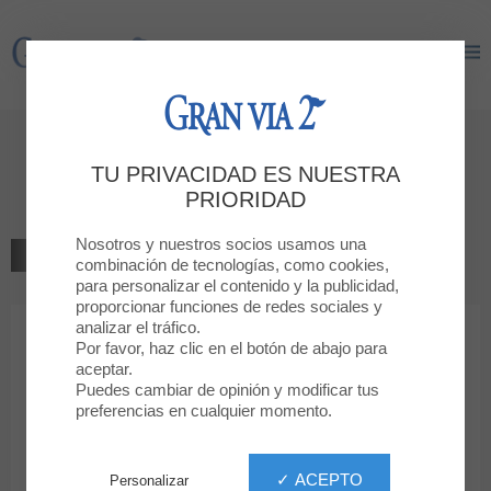
Gran Via 2
Gran Via 2
Bienvenido a
TU PRIVACIDAD ES NUESTRA
Raive
PRIORIDAD
Nosotros y nuestros socios usamos una
VOLVER AL LISTADO
combinación de tecnologías, como cookies,
para personalizar el contenido y la publicidad,
JOYERÍAS, RELOJERÍAS Y COMPLEMENTOS
proporcionar funciones de redes sociales y
analizar el tráfico.
Por favor, haz clic en el botón de abajo para
Raive
aceptar.
Puedes cambiar de opinión y modificar tus
preferencias en cualquier momento.
✓ ACEPTO
Personalizar