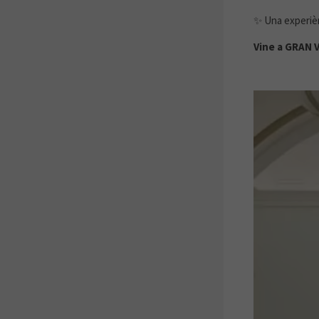
✨ Una experièn
Vine a GRAN VI