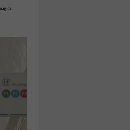
màgica.