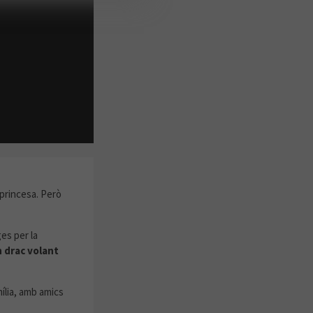
 princesa. Però
es per la
 drac volant
ília, amb amics