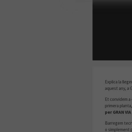
ÚLTIMA HO
Explica la lleg
aquest any, a G
Et convidem a 
primera planta,
per GRAN VIA 
Barregem tecno
o simplement p