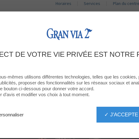
Horaires
Services
Plan du centr
BOUTIQUES
RESTAURANTS
PROMOTIONS
ACT
MA HORA: UN DRAC APAREIX A GRAN 
ECT DE VOTRE VIE PRIVÉE EST NOTRE 
ous-mêmes utilisons différentes technologies, telles que les cookies,
ublicités, proposer des fonctionnalités sur les réseaux sociaux et analy
 le bouton ci-dessous pour donner votre accord.
d’avis et modifier vos choix à tout moment.
✓ J'ACCEPTE
rsonnaliser