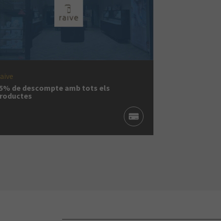
aive
5% de descompte amb tots els
roductes