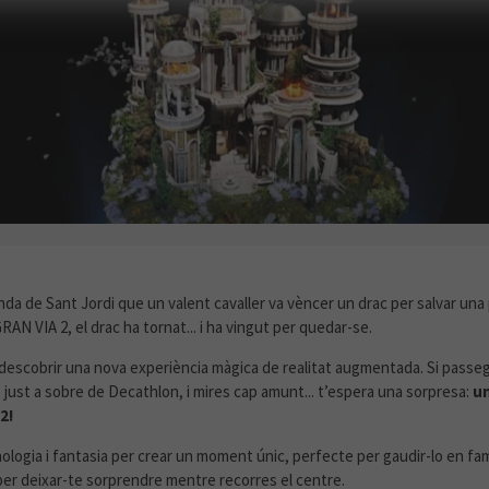
RA: UN DRAC APAREIX A GRAN VIA 2
enda de Sant Jordi que un valent cavaller va vèncer un drac per salvar una
RAN VIA 2, el drac ha tornat... i ha vingut per quedar-se.
descobrir una nova experiència màgica de realitat augmentada. Si passeg
 just a sobre de Decathlon, i mires cap amunt... t’espera una sorpresa:
un
2!
logia i fantasia per crear un moment únic, perfecte per gaudir-lo en fam
er deixar-te sorprendre mentre recorres el centre.