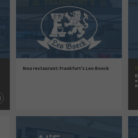
Nou restaurant: Frankfurt’s Leo Boeck
H
D
e
m