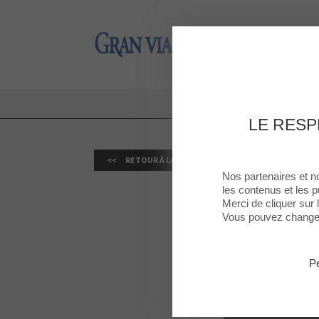
Gran Via 2
Gran Via 2
ÚLTI
LE RESP
RETOUR À LA LISTE
Nos partenaires et n
les contenus et les p
Merci de cliquer sur
Vous pouvez changer 
Pe