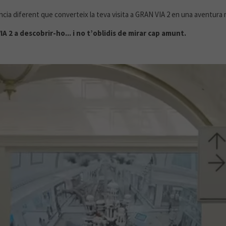
cia diferent que converteix la teva visita a GRAN VIA 2 en una aventura 
A 2 a descobrir-ho... i no t’oblidis de mirar cap amunt.