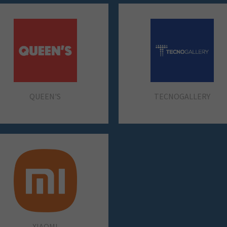
STRADIVARIUS
STREET ONE
SAIGON NAILS
SEPHORA
ORO VIVO
PACOMARTINEZ
QUEEN'S
TECNOGALLERY
RAIVE
SINGULARU
XIAOMI