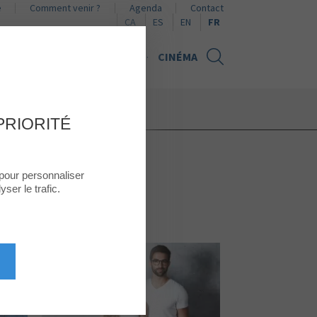
e
Comment venir ?
Agenda
Contact
Naviguer en català
Naviguer en español
Browse in English
CA
ES
EN
FR
UALITÉS
CARTE CADEAU
CINÉMA
PRIORITÉ
 pour personnaliser
ser le trafic.