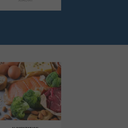
SWAROVSKI
TIME ROAD