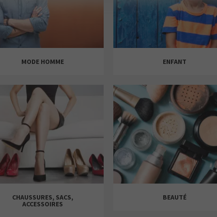
MODE HOMME
ENFANT
CHAUSSURES, SACS,
BEAUTÉ
ACCESSOIRES
HUNKEMÖLLER
BRIGHTY & CO
CELIO
H&M
ENCUENTRO MODA
INTIMISSIMI
GUESS
JD