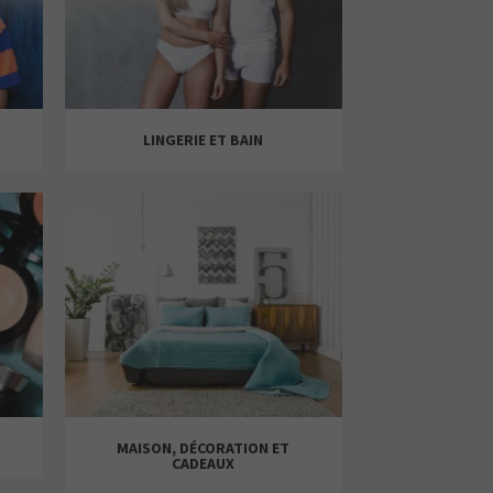
LINGERIE ET BAIN
MAISON, DÉCORATION ET
CADEAUX
PUNTO BLANCO
JUGUETTOS
GUESS
H&M