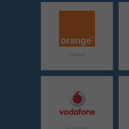
ZARA
SPRINGFIELD
RITUALS
SNIPES
MISAKO
TAILOR & CO
ORANGE
YVES ROCHER
PLAY
VODAFONE