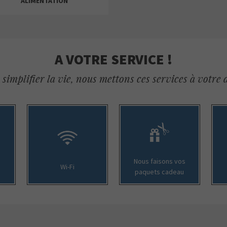
ALIMENTATION
A VOTRE SERVICE !
simplifier la vie, nous mettons ces services à votre 
ALE-HOP
BELROS
CARREFOUR
BELROS
Nous faisons vos
Wi-Fi
paquets cadeau