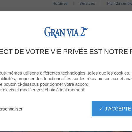
Horaires
Services
Plan du centr
BOUTIQUES
RESTAURANTS
PROMOTIONS
ACT
BOUTIQUES
ECT DE VOTRE VIE PRIVÉE EST NOTRE 
Toutes les boutiques
ous-mêmes utilisons différentes technologies, telles que les cookies,
ublicités, proposer des fonctionnalités sur les réseaux sociaux et analy
PAR CATÉGORIE
TOUTES LES BOUTIQUES
 le bouton ci-dessous pour donner votre accord.
d’avis et modifier vos choix à tout moment.
✓ J'ACCEPTE
rsonnaliser