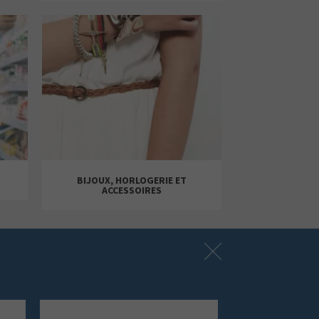
KOROSHI
LACOSTE
SNIPES
BIJOUX, HORLOGERIE ET
ACCESSOIRES
EQUIVALENZA
DECATHLON
FLYING TIGER
COURIR
COPENHAGEN