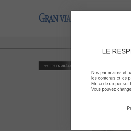
Gran Via 2
Gran Via 2
NEW T
LE RESP
RETOUR À LA LISTE
Nos partenaires et n
les contenus et les p
Merci de cliquer sur
Vous pouvez changer 
Pe