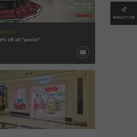
NEWSLETTER
NDREU
0% off all "jamón"