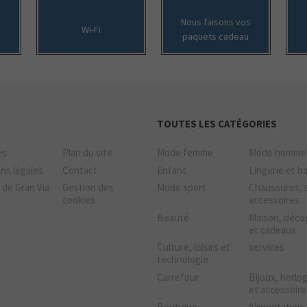
Nous faisons vos
Wi-Fi
paquets cadeau
TOUTES LES CATÉGORIES
es
Plan du site
Mode femme
Mode homme
ns légales
Contact
Enfant
Lingerie et b
 de Gran Via
Gestion des
Mode sport
Chaussures, 
cookies
accessoires
Beauté
Maison, déco
et cadeaux
Culture, loisirs et
services
technologie
Carrefour
Bijoux, horlo
et accessoire
Boutique
Alimentation