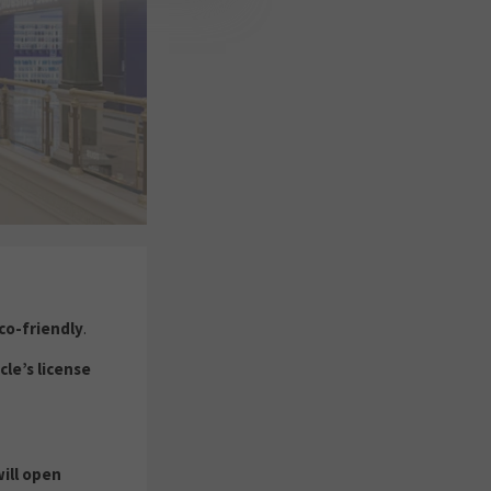
co-friendly
.
cle’s license
will open