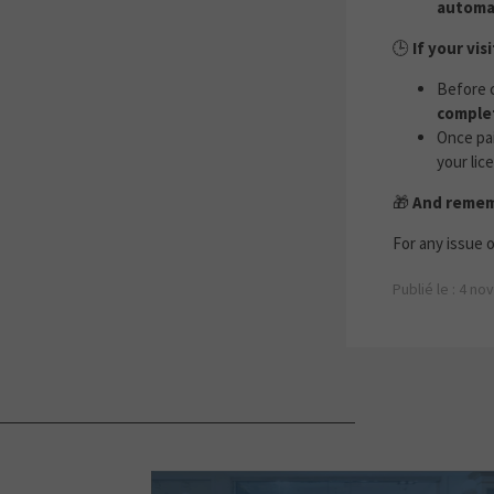
automat
🕒
If your vis
Before c
comple
Once pa
your lic
🎁
And reme
For any issue o
Publié le : 4 n