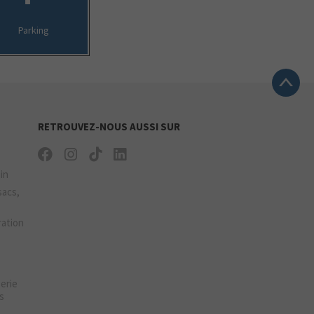
Parking
RETROUVEZ-NOUS AUSSI SUR
ain
sacs,
ration
gerie
s