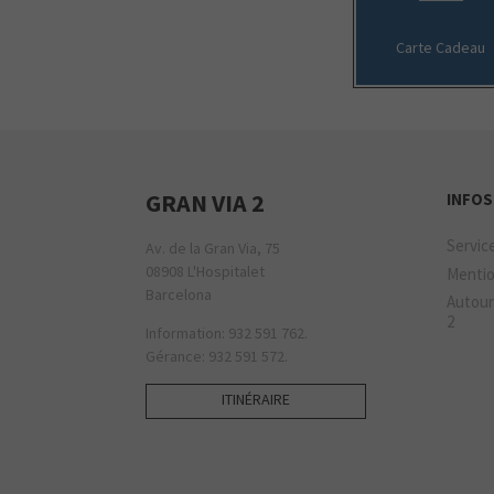
Carte Cadeau
GRAN VIA 2
INFOS
Servic
Av. de la Gran Via, 75
08908 L'Hospitalet
Mentio
Barcelona
Autour
2
Information: 932 591 762.
Gérance: 932 591 572.
ITINÉRAIRE