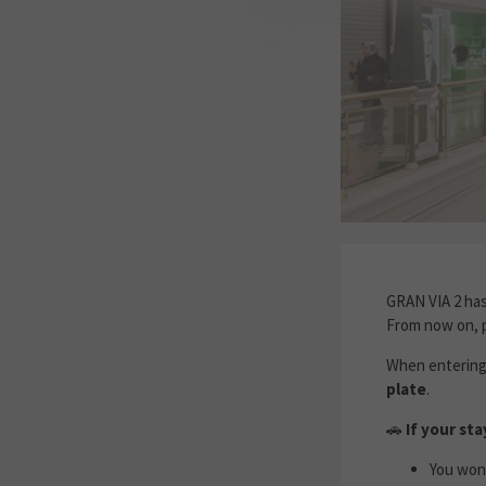
NEW TICKE
GRAN VIA 2 ha
From now on, p
When entering 
plate
.
🚗
If your sta
You won’