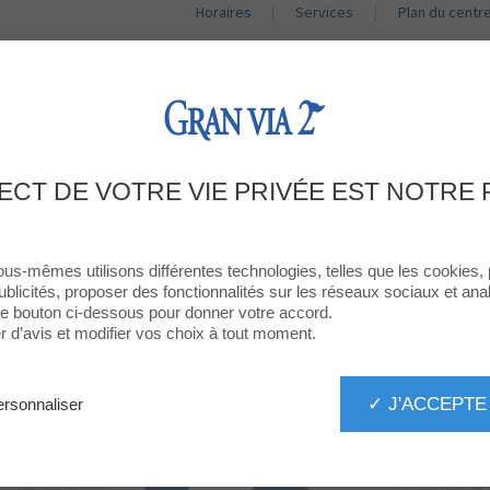
Horaires
Services
Plan du centr
BOUTIQUES
RESTAURANTS
PROMOTIONS
ACT
ICKETLESS PARKING SYSTEM AT GRAN
ECT DE VOTRE VIE PRIVÉE EST NOTRE 
ous-mêmes utilisons différentes technologies, telles que les cookies,
ublicités, proposer des fonctionnalités sur les réseaux sociaux et analy
 le bouton ci-dessous pour donner votre accord.
d’avis et modifier vos choix à tout moment.
✓ J'ACCEPTE
rsonnaliser