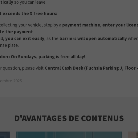
ically
so you can leave.
it exceeds the 3 free hours:
ollecting your vehicle, stop by a
payment machine
,
enter your licen
te the payment
.
id,
you can exit easily
, as the
barriers will open automatically
when 
ense plate.
mber:
On Sundays, parking is free all day!
r question, please visit
Central Cash Desk (Fuchsia Parking J, Floor 
ovembre 2025
D'AVANTAGES DE CONTENUS