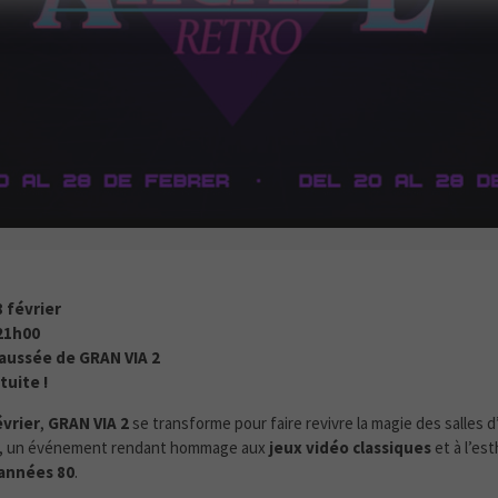
 ARCADE RETRO T’ATTEND À GRAN VIA 2
8 février
21h00
aussée de GRAN VIA 2
tuite !
évrier
,
GRAN VIA 2
se transforme pour faire revivre la magie des salles 
, un événement rendant hommage aux
jeux vidéo classiques
et à l’es
années 80
.