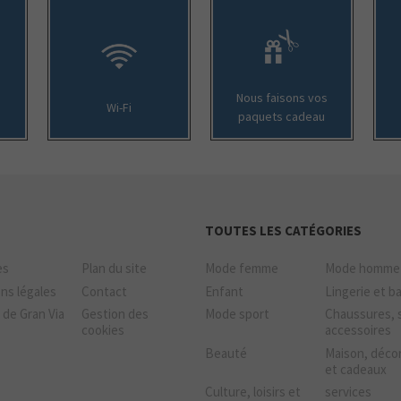
Nous faisons vos
Wi-Fi
paquets cadeau
TOUTES LES CATÉGORIES
es
Plan du site
Mode femme
Mode homme
ns légales
Contact
Enfant
Lingerie et b
 de Gran Via
Gestion des
Mode sport
Chaussures, 
cookies
accessoires
Beauté
Maison, déco
et cadeaux
Culture, loisirs et
services