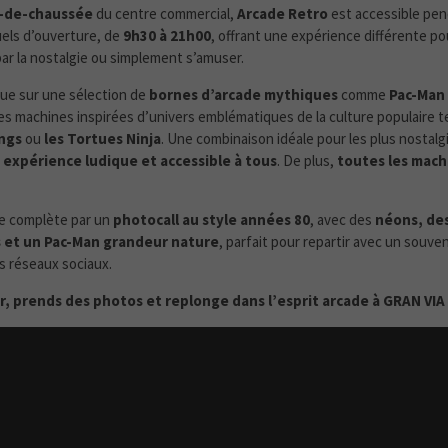
-de-chaussée
du centre commercial,
Arcade Retro
est accessible pen
uels d’ouverture, de
9h30 à 21h00
, offrant une expérience différente pou
par la nostalgie ou simplement s’amuser.
ue sur une sélection de
bornes d’arcade mythiques
comme
Pac-Man
des machines inspirées d’univers emblématiques de la culture populaire t
ngs
ou
les Tortues Ninja
. Une combinaison idéale pour les plus nostalg
e
expérience ludique et accessible à tous
. De plus,
toutes les mach
se complète par un
photocall au style années 80
, avec des
néons, des
 et un Pac-Man grandeur nature
, parfait pour repartir avec un souveni
es réseaux sociaux.
r, prends des photos et replonge dans l’esprit arcade à GRAN VIA 