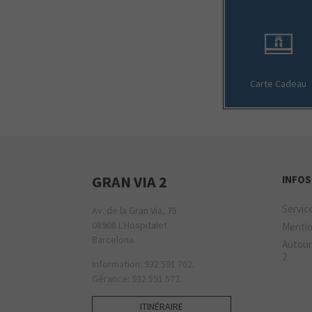
Carte Cadeau
GRAN VIA 2
INFOS
Servic
Av. de la Gran Via, 75
08908 L'Hospitalet
Mentio
Barcelona
Autour
2
Information: 932 591 762.
Gérance: 932 591 572.
ITINÉRAIRE