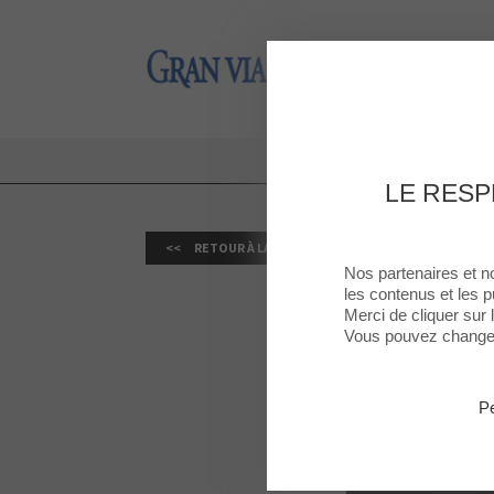
Gran Via 2
Gran Via 2
L’UNIV
LE RESP
RETOUR À LA LISTE
Nos partenaires et n
les contenus et les p
Merci de cliquer sur
Vous pouvez changer 
Pe