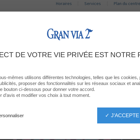
Horaires
Services
Plan du centr
BOUTIQUES
RESTAURANTS
PROMOTIONS
ACT
ERS ARCADE RETRO T’ATTEND À GRA
ECT DE VOTRE VIE PRIVÉE EST NOTRE 
ous-mêmes utilisons différentes technologies, telles que les cookies,
ublicités, proposer des fonctionnalités sur les réseaux sociaux et analy
 le bouton ci-dessous pour donner votre accord.
d’avis et modifier vos choix à tout moment.
✓ J'ACCEPTE
rsonnaliser