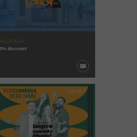
AILOR & CO
0% discount