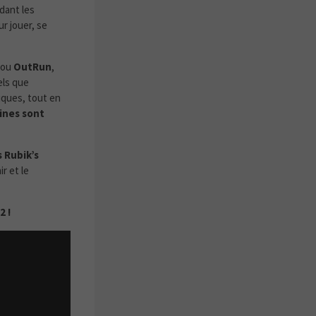
dant les
r jouer, se
ou
OutRun
,
els que
iques, tout en
ines sont
 Rubik’s
r et le
2 !