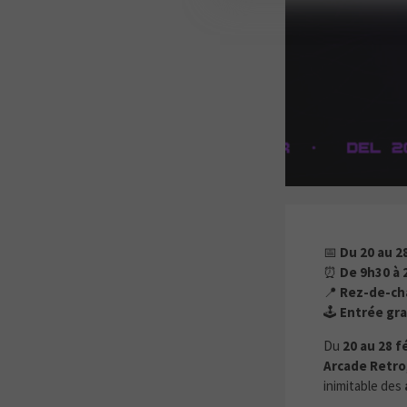
L’UNIVERS
📅
Du 20 au 2
⏰
De 9h30 à 
📍
Rez-de-ch
🕹️
Entrée gra
Du
20 au 28 f
Arcade Retro
inimitable des