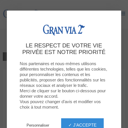
Gran Via 2
Gran Via 2
Saint Valentin
LE RESPECT DE VOTRE VIE
PRIVÉE EST NOTRE PRIORITÉ
RETOUR À LA LISTE
Nos partenaires et nous-mêmes utilisons
différentes technologies, telles que les cookies,
pour personnaliser les contenus et les
publicités, proposer des fonctionnalités sur les
SAINT VALENTIN
réseaux sociaux et analyser le trafic.
14 FÉVR. 2026
Merci de cliquer sur le bouton ci-dessous pour
donner votre accord.
Saint Valentin
Vous pouvez changer d’avis et modifier vos
choix à tout moment.
Publié le : 13 février 2026
✓ J'ACCEPTE
Personnaliser