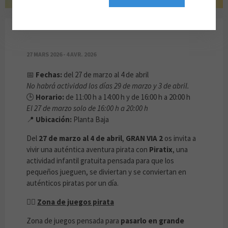
¡VEN Y DISFRUTA CON PIRATIX!
27 MARS 2026 - 4 AVR. 2026
📅
Fechas:
del 27 de marzo al 4 de abril
No habrá actividad los días 29 de marzo y 3 de abril.
🕒
Horario:
de 11:00 h a 14:00 h y de 16:00 h a 20:00 h
El 27 de marzo solo de 16:00 h a 20:00 h
📍
Ubicación:
Planta Baja
Del
27 de marzo al 4 de abril
,
GRAN VIA 2
os invita a
vivir una auténtica aventura pirata con
Piratix
, una
actividad infantil gratuita pensada para que los
pequeños jueguen, se diviertan y se conviertan en
auténticos piratas por un día.
🏴‍☠️
Zona de juegos pirata
Zona de juegos pensada para
pasarlo en grande