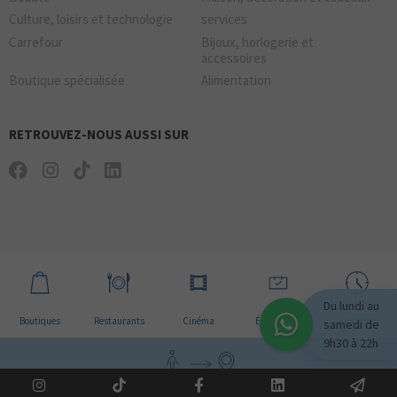
Culture, loisirs et technologie
services
Carrefour
Bijoux, horlogerie et
accessoires
Boutique spécialisée
Alimentation
RETROUVEZ-NOUS AUSSI SUR
Du lundi au
Boutiques
Restaurants
Cinéma
Évènement
Horaires
samedi de
9h30 à 22h