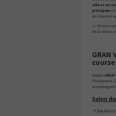
ville et un m
principale
et 
les coureurs a
👉 Si vous sou
de la course, v
GRAN V
course
Depuis
GRAN V
l’événement. C
accompagnants,
Salon du
📍 Sala Reuni2