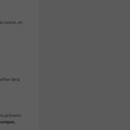
la course, en
fiter de la
ons présents
musique,