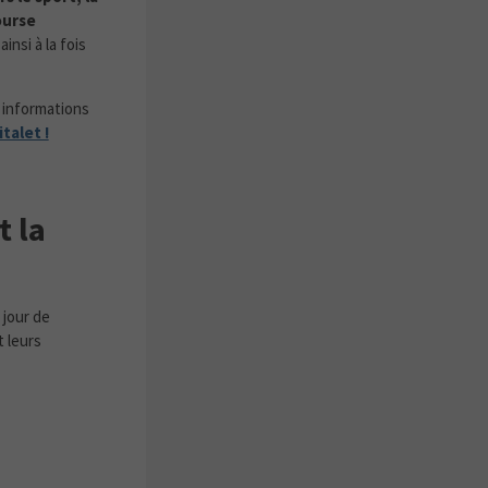
ourse
insi à la fois
s informations
talet !
t la
 jour de
 leurs