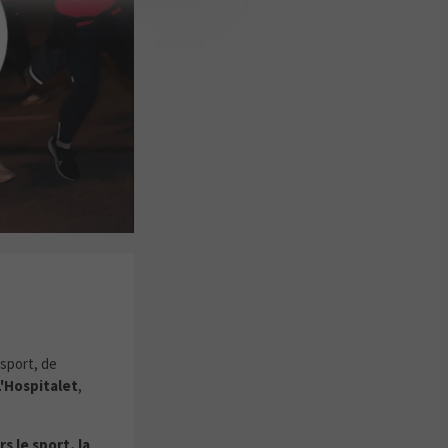
!
 sport, de
'Hospitalet
,
 le sport, la