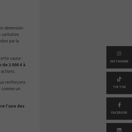
te dimension
 caritative
hées par la
cette cause :
INSTAGRAM
 de 2 000 € à
 actions.
us renforçons
TIK TOK
nt comme un
re l’une des
FACEBOOK