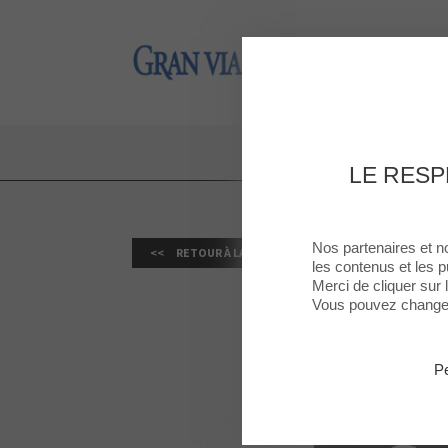
Gran Via 2
Gran Via 2
GRAN 
LE RESP
Nos partenaires et n
RETOUR À LA LISTE
les contenus et les p
Merci de cliquer sur
Vous pouvez changer 
Pe