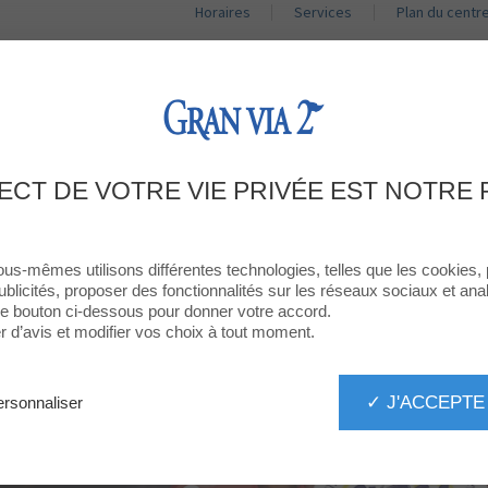
Horaires
Services
Plan du centr
BOUTIQUES
RESTAURANTS
PROMOTIONS
ACT
VIA 2 EST SPONSOR PREMIUM DE LA
ECT DE VOTRE VIE PRIVÉE EST NOTRE 
NOCTURNA!
ous-mêmes utilisons différentes technologies, telles que les cookies,
ublicités, proposer des fonctionnalités sur les réseaux sociaux et analy
 le bouton ci-dessous pour donner votre accord.
d’avis et modifier vos choix à tout moment.
✓ J'ACCEPTE
rsonnaliser