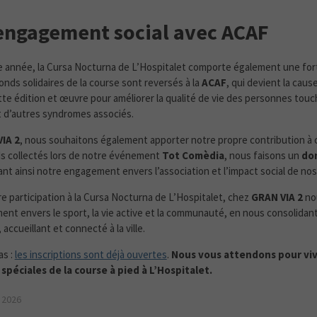
engagement social avec ACAF
année, la Cursa Nocturna de L’Hospitalet comporte également une for
fonds solidaires de la course sont reversés à la
ACAF
, qui devient la cause
ette édition et œuvre pour améliorer la qualité de vie des personnes touc
t d’autres syndromes associés.
IA 2
, nous souhaitons également apporter notre propre contribution à 
s collectés lors de notre événement
Tot Comèdia
, nous faisons un
don
ant ainsi notre engagement envers l’association et l’impact social de nos
re participation à la Cursa Nocturna de L’Hospitalet, chez
GRAN VIA 2
no
nt envers le sport, la vie active et la communauté, en nous consolida
accueillant et connecté à la ville.
as :
les inscriptions sont déjà ouvertes
.
Nous vous attendons pour viv
 spéciales de la course à pied à L’Hospitalet.
i 2026