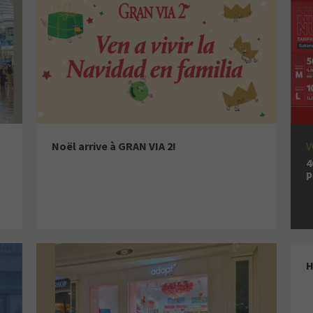
Noël arrive à GRAN VIA 2!
V
4
p
H