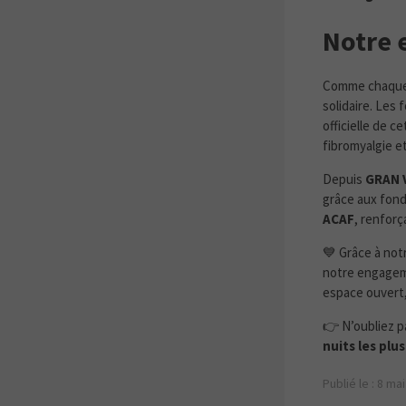
Notre 
Comme chaque 
solidaire. Les 
officielle de c
fibromyalgie e
Depuis
GRAN V
grâce aux fond
ACAF
, renforç
💙 Grâce à not
notre engageme
espace ouvert, 
👉 N’oubliez p
nuits les plus
Publié le : 8 ma