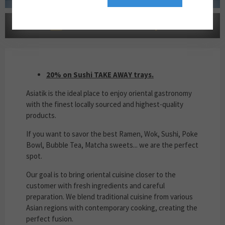
LOYALTY-GV2-hotel-plan
20% ON SUSHI TAKE AWAY TRAYS
20% on Sushi TAKE AWAY trays.
Asiatik is the ideal place to enjoy oriental gastronomy
with the finest locally sourced and highest-quality
products.
If you want to savor the best Ramen, Wok, Sushi, Poke
Bowl, Bubble Tea, Matcha sweets... we are the perfect
spot.
Our goal is to bring oriental cuisine closer to the
customer with fresh ingredients and careful
preparation. We blend traditional cuisine from various
Asian regions with contemporary cooking, creating the
perfect fusion.