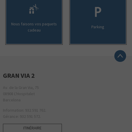
Nous faisons vos paquets
Parking
cadeau
GRAN VIA 2
Av. de la Gran Via, 75
08908 L'Hospitalet
Barcelona
Information: 932 591 762.
Gérance: 932 591 572.
ITINÉRAIRE