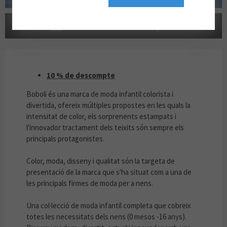
LOYALTY-GV2-hotel-plan
10 % DE DESCOMPTE
10 % de descompte
Boboli és una marca de moda infantil colorista i
divertida, ofereix múltiples propostes en les quals la
intensitat de color, els sorprenents estampats i
l'innovador tractament dels teixits són sempre els
principals protagonistes.
Color, moda, disseny i qualitat són la targeta de
presentació de la marca que s'ha situat com a una de
les principals firmes de moda per a nens.
Una col·lecció de moda infantil completa que cobreix
totes les necessitats dels nens (0 mesos -16 anys).