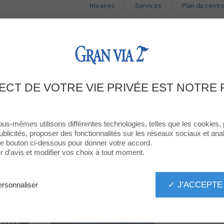
Horaires
Services
Plan du centr
BOUTIQUES
RESTAURANTS
PROMOTIONS
ACT
 DE DESCOMPTE EN CUALSEVOL DE
ECT DE VOTRE VIE PRIVÉE EST NOTRE 
CONSUMICIONS
ous-mêmes utilisons différentes technologies, telles que les cookies,
ublicités, proposer des fonctionnalités sur les réseaux sociaux et analy
 le bouton ci-dessous pour donner votre accord.
d’avis et modifier vos choix à tout moment.
✓ J'ACCEPTE
rsonnaliser