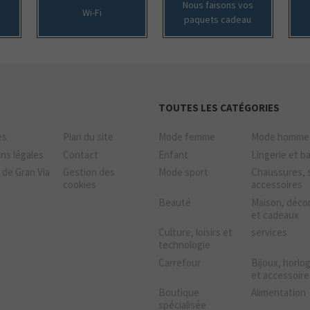
Nous faisons vos
Wi-Fi
paquets cadeau
TOUTES LES CATÉGORIES
es
Plan du site
Mode femme
Mode homme
ns légales
Contact
Enfant
Lingerie et b
 de Gran Via
Gestion des
Mode sport
Chaussures, 
cookies
accessoires
Beauté
Maison, déco
et cadeaux
Culture, loisirs et
services
technologie
Carrefour
Bijoux, horlo
et accessoire
Boutique
Alimentation
spécialisée