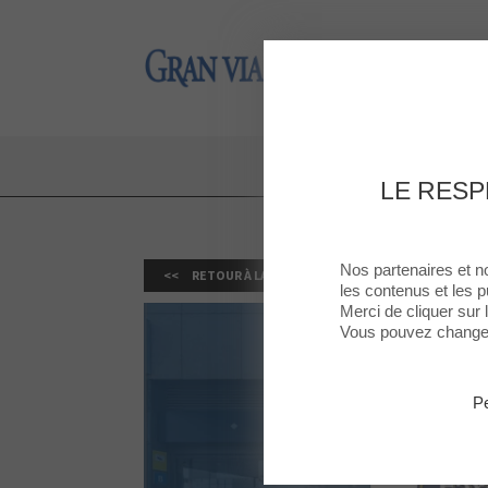
Gran Via 2
Gran Via 2
10%
LE RESP
Nos partenaires et n
RETOUR À LA LISTE
les contenus et les p
Merci de cliquer sur
Vous pouvez changer 
Pe