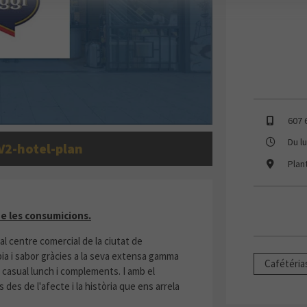
607 
Du l
V2-hotel-plan
Plan
EVOL DE LES CONSUMICIONS
e les consumicions.
al centre comercial de la ciutat de
ia i sabor gràcies a la seva extensa gamma
Cafétéria
, casual lunch i complements. I amb el
des de l'afecte i la història que ens arrela