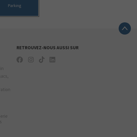
Parking
RETROUVEZ-NOUS AUSSI SUR
ain
sacs,
ration
gerie
s