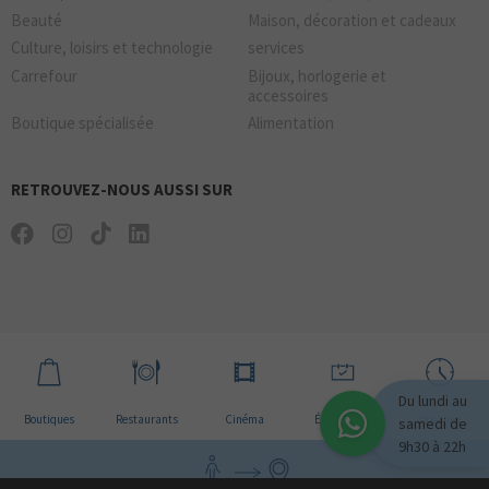
Beauté
Maison, décoration et cadeaux
Culture, loisirs et technologie
services
Carrefour
Bijoux, horlogerie et
accessoires
Boutique spécialisée
Alimentation
RETROUVEZ-NOUS AUSSI SUR
Du lundi au
Boutiques
Restaurants
Cinéma
Évènement
Horaires
samedi de
9h30 à 22h