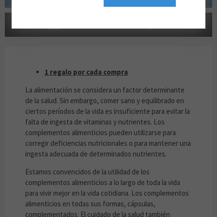
LOYALTY-GV2-hotel-plan
1 REGALO POR CADA COMPRA
1 regalo por cada compra
La alimentación se considera un factor determinante
de la salud. Sin embargo, comer sano y equilibrado en
ciertos períodos de la vida es insuficiente para evitar la
falta de ingesta de vitaminas y nutrientes. Los
complementos alimenticios pueden utilizarse para
corregir deficiencias nutricionales o para mantener una
ingesta adecuada de determinados nutrientes.
Estamos convencidos de la utilidad de los
complementos alimenticios a lo largo de toda la vida
para vivir mejor en la vida cotidiana. Los complementos
alimenticios en todas sus formas, cápsulas,
complementados. El cuidado de la salud también