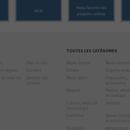
Nous faisons vos
Wi-Fi
paquets cadeau
TOUTES LES CATÉGORIES
es
Plan du site
Mode femme
Mode homme
ns légales
Contact
Enfant
Lingerie et b
 de Gran Via
Gestion des
Mode sport
Chaussures, 
cookies
accessoires
Beauté
Maison, déco
et cadeaux
Culture, loisirs et
services
technologie
Carrefour
Bijoux, horlo
et accessoire
Boutique
Alimentation