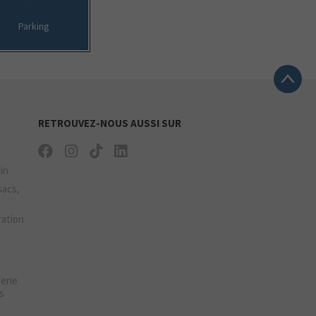
Parking
RETROUVEZ-NOUS AUSSI SUR
ain
sacs,
ration
gerie
s