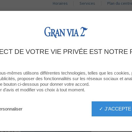
Horaires
Services
Plan du centr
BOUTIQUES
RESTAURANTS
PROMOTIONS
ACT
 DE CAVA GRATIS, SOLO DURANTE 
ECT DE VOTRE VIE PRIVÉE EST NOTRE 
ous-mêmes utilisons différentes technologies, telles que les cookies,
ublicités, proposer des fonctionnalités sur les réseaux sociaux et analy
 le bouton ci-dessous pour donner votre accord.
d’avis et modifier vos choix à tout moment.
✓ J'ACCEPTE
rsonnaliser