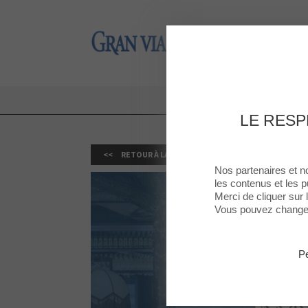
Gran Via 2
Gran Via 2
COPA
LE RESP
RETOUR À LA LISTE
Nos partenaires et n
les contenus et les p
Merci de cliquer sur
Vous pouvez changer 
Pe