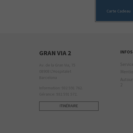
Carte Cadeau
GRAN VIA 2
INFOS
Servic
Av. de la Gran Via, 75
08908 L'Hospitalet
Mentio
Barcelona
Autour
2
Information: 932 591 762.
Gérance: 932 591 572.
ITINÉRAIRE