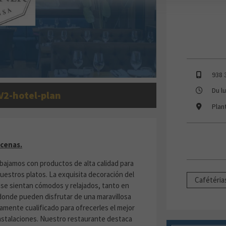
938 
Du l
V2-hotel-plan
Plan
DURANTE CENAS
 cenas.
ajamos con productos de alta calidad para
a nuestros platos. La exquisita decoración del
Cafétéria
se sientan cómodos y relajados, tanto en
 donde pueden disfrutar de una maravillosa
tamente cualificado para ofrecerles el mejor
 instalaciones. Nuestro restaurante destaca