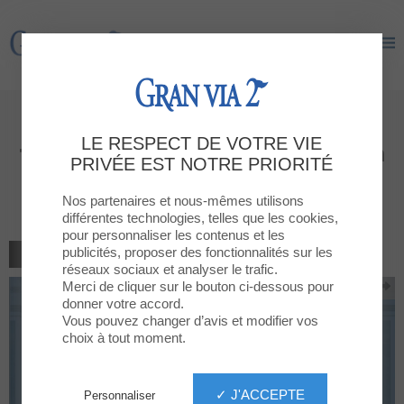
Gran Via 2
Gran Via 2
10% de descompte addicional a
LE RESPECT DE VOTRE VIE
tota la colecció no acumulable a
PRIVÉE EST NOTRE PRIORITÉ
promocions o descomptes
existents
Nos partenaires et nous-mêmes utilisons
différentes technologies, telles que les cookies,
pour personnaliser les contenus et les
publicités, proposer des fonctionnalités sur les
RETOUR À LA LISTE
réseaux sociaux et analyser le trafic.
Merci de cliquer sur le bouton ci-dessous pour
donner votre accord.
Vous pouvez changer d’avis et modifier vos
choix à tout moment.
✓ J'ACCEPTE
Personnaliser