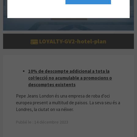
LOYALTY-GV2-hotel-plan
10% DE DESCOMPTE ADDICIONAL A TOTA LA
10% de descompte addicional a tota la
col·lecció no acumulable a promocions o
descomptes existents
Pepe Jeans London és una empresa de roba d'oci
europea present a multitud de països. La seva seu és a
Londres, la ciutat on va néixer.
Publié le : 14 décembre 2023