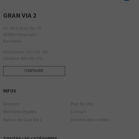
GRAN VIA 2
Av. de la Gran Via, 75
08908 L'Hospitalet
Barcelona
Information: 932 591 762.
Gérance: 932 591 572.
ITINÉRAIRE
INFOS
Services
Plan du site
Mentions légales
Contact
Autour de Gran Via 2
Gestion des cookies
TOUTES LES CATÉGORIES