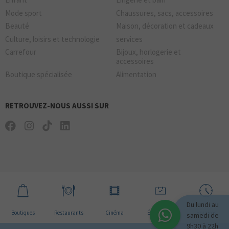
Mode sport
Chaussures, sacs, accessoires
Beauté
Maison, décoration et cadeaux
Culture, loisirs et technologie
services
Carrefour
Bijoux, horlogerie et
accessoires
Boutique spécialisée
Alimentation
RETROUVEZ-NOUS AUSSI SUR
Du lundi au
Boutiques
Restaurants
Cinéma
Évènement
Horaires
samedi de
9h30 à 22h