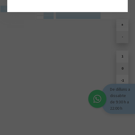
SOULD PARK
+
-
1
0
-1
De dilluns a
dissabte
de 9:30 h a
22:00 h