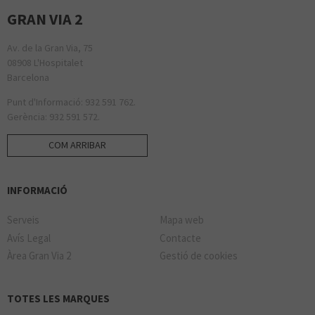
GRAN VIA 2
Av. de la Gran Via, 75
08908 L'Hospitalet
Barcelona
Punt d'Informació: 932 591 762.
Gerència: 932 591 572.
COM ARRIBAR
INFORMACIÓ
Serveis
Mapa web
Avís Legal
Contacte
Àrea Gran Via 2
Gestió de cookies
TOTES LES MARQUES