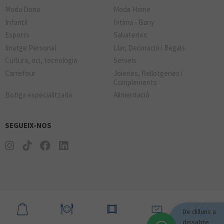
Moda Dona
Moda Home
Infantil
Íntima - Bany
Esports
Sabateries
Imatge Personal
Llar, Decoració i Regals
Cultura, oci, tecnologia
Serveis
Carrefour
Joieries, Rellotgeries i
Complements
Botiga especialitzada
Alimentació
SEGUEIX-NOS
De dilluns a
dissabte