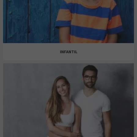
GUESS
CELIO
INFANTIL
H&M
GUESS
DRIM
HOLLISTER