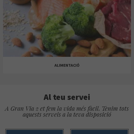
ALAIN AFFLELOU
SOLOPTICAL
SEPHORA
BOSANOVA
TECNOGALLERY
ALE-HOP
TAILOR & CO
SOLOPTICAL
ALIMENTACIÓ
FINA GARCIA
Al teu servei
THE PHONE HOUSE FOTOPRIX
A Gran Via 2 et fem la vida més fàcil. Tenim tots
BELROS
aquests serveis a la teva disposició
YVES ROCHER
ANDREU