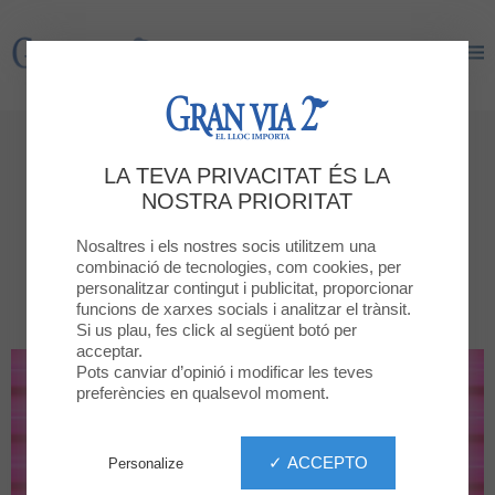
Gran Via 2
Gran Via 2
Botigues
LA TEVA PRIVACITAT ÉS LA
Totes les botigues
NOSTRA PRIORITAT
Nosaltres i els nostres socis utilitzem una
PER CATEGORIA
TOTES LES BOTIGUES
combinació de tecnologies, com cookies, per
personalitzar contingut i publicitat, proporcionar
funcions de xarxes socials i analitzar el trànsit.
Si us plau, fes click al següent botó per
acceptar.
Pots canviar d’opinió i modificar les teves
preferències en qualsevol moment.
✓ ACCEPTO
Personalize