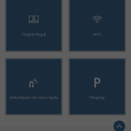
GENERAL OPTICA
VODAFONE
GADGSTORE
Targeta Regal
Wi-Fi
BELROS
GUESS
XIAOMI
GAME
Emboliquem els teus regals
Pàrquing
CARREFOUR
JOSE LUIS JOYERÍAS