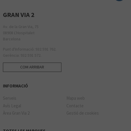
GENERAL OPTICA
GRAN VIA 2
NESPRESSO
Av. de la Gran Via, 75
08908 L'Hospitalet
MISAKO
Barcelona
Punt d'Informació: 932 591 762.
JUGUETTOS
Gerència: 932 591 572.
COM ARRIBAR
TEA SHOP
INFORMACIÓ
ORO VIVO
Serveis
Mapa web
Avís Legal
Contacte
LA CASA DE LAS CARCASAS
Àrea Gran Via 2
Gestió de cookies
USA FITNESS
TOTES LES MARQUES