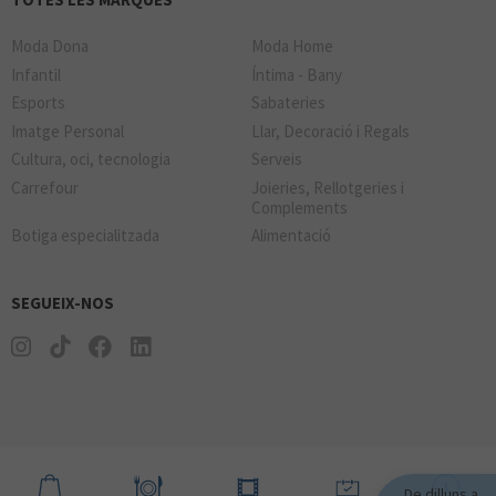
PACOMARTINEZ
Moda Dona
Moda Home
Infantil
Íntima - Bany
MINISO
Esports
Sabateries
Imatge Personal
Llar, Decoració i Regals
Cultura, oci, tecnologia
Serveis
VINALIUM
Carrefour
Joieries, Rellotgeries i
Complements
PANDORA
Botiga especialitzada
Alimentació
SEDUCTIME
SEGUEIX-NOS
PLAY
SOLOPTICAL
De dilluns a