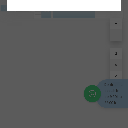
SOULD PARK
+
-
1
0
-1
De dilluns a
dissabte
de 9:30 h a
22:00 h