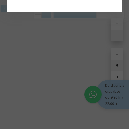
SOULD PARK
+
-
1
0
-1
De dilluns a
dissabte
de 9:30 h a
22:00 h