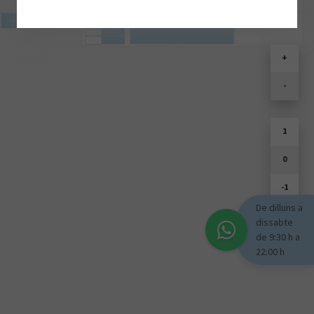
SOULD PARK
+
-
1
0
-1
De dilluns a
dissabte
de 9:30 h a
22:00 h