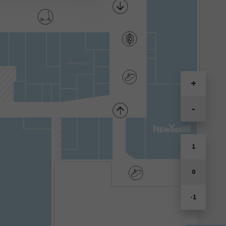
+
-
1
0
-1