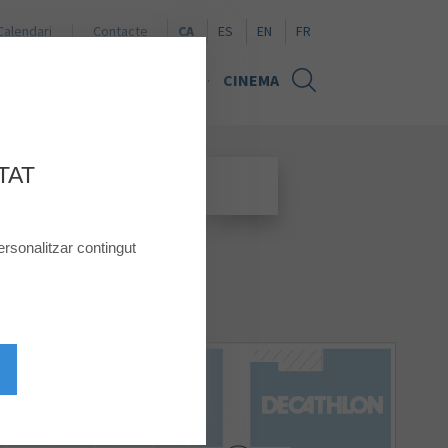
Naviguer en español
Browse in English
Naviguer en français
Calendari
Contacte
CA
ES
EN
FR
TÍCIES
TARGETA REGAL
CINEMA
TAT
rsonalitzar contingut