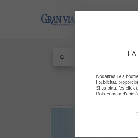
Gran Via 2
Gran Via 2
LA
Nosaltres i els nost
i publicitat, proporci
Si us plau, fes click
Pots canviar d’opini
P