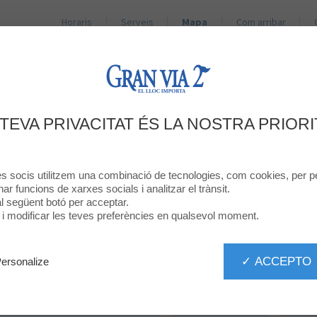
Horaris
Serveis
Mapa
Com arribar
BOTIGUES
RESTAURANTS
PROMOCIONS
NO
 TEVA PRIVACITAT ÉS LA NOSTRA PRIORI
res socis utilitzem una combinació de tecnologies, com cookies, per pe
onar funcions de xarxes socials i analitzar el trànsit.
 al següent botó per acceptar.
ó i modificar les teves preferències en qualsevol moment.
✓ ACCEPTO
ersonalize