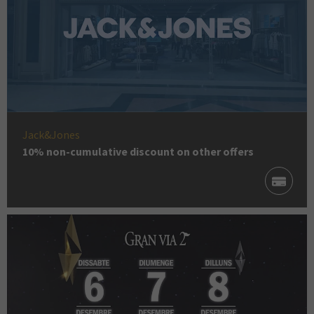
Jack&Jones
10% non-cumulative discount on other offers