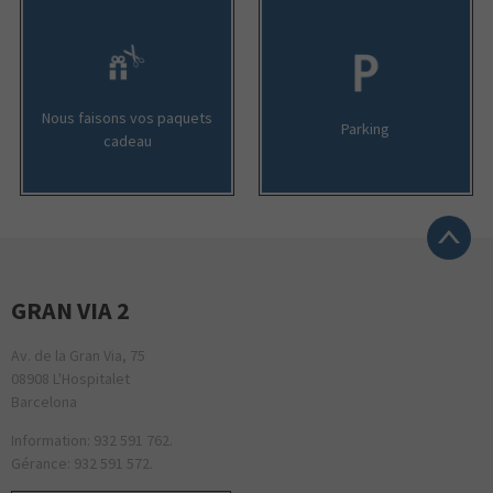
Nous faisons vos paquets
Parking
cadeau
GRAN VIA 2
Av. de la Gran Via, 75
08908 L'Hospitalet
Barcelona
Information: 932 591 762.
Gérance: 932 591 572.