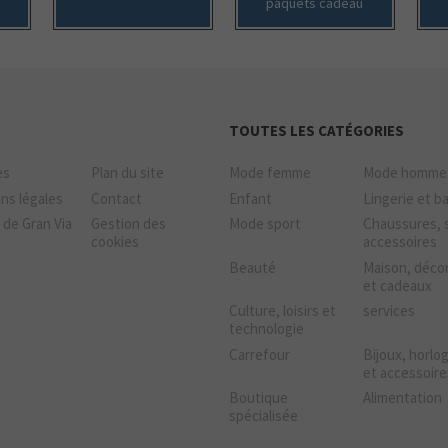
paquets cadeau
TOUTES LES CATÉGORIES
es
Plan du site
Mode femme
Mode homme
ns légales
Contact
Enfant
Lingerie et b
 de Gran Via
Gestion des
Mode sport
Chaussures, 
cookies
accessoires
Beauté
Maison, déco
et cadeaux
Culture, loisirs et
services
technologie
Carrefour
Bijoux, horlo
et accessoire
Boutique
Alimentation
spécialisée