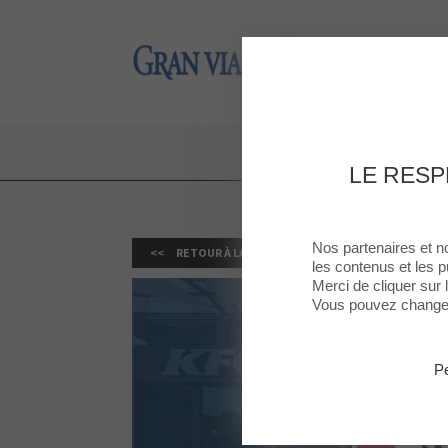
Gran Via 2
Gran Via 2
20% DI
LE RESP
P
Nos partenaires et n
RETOUR À LA LISTE
les contenus et les p
Merci de cliquer sur
Vous pouvez changer 
Pe