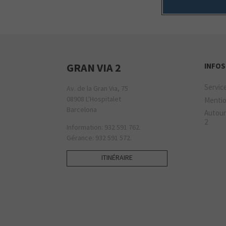
GRAN VIA 2
INFOS
Servic
Av. de la Gran Via, 75
08908 L'Hospitalet
Mentio
Barcelona
Autour
2
Information: 932 591 762.
Gérance: 932 591 572.
ITINÉRAIRE