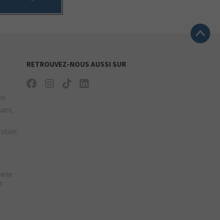
RETROUVEZ-NOUS AUSSI SUR
ain
sacs,
ration
gerie
s