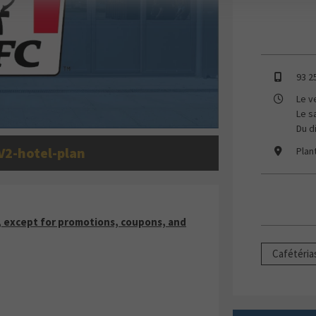
93 2
Le v
Le s
Du d
V2-hotel-plan
Plan
HASES, EXCEPT FOR PROMOTIONS, COUPONS, AND
 except for promotions, coupons, and
Cafétéria