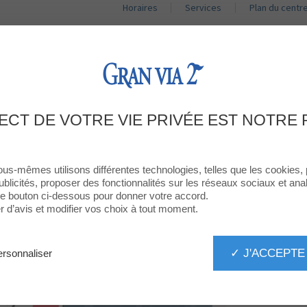
Horaires
Services
Plan du centr
BOUTIQUES
RESTAURANTS
PROMOTIONS
ACT
SCOUNT ON MENU PURCHASES, EXC
ECT DE VOTRE VIE PRIVÉE EST NOTRE 
ROMOTIONS, COUPONS, AND OFFE
ous-mêmes utilisons différentes technologies, telles que les cookies,
ublicités, proposer des fonctionnalités sur les réseaux sociaux et analy
 le bouton ci-dessous pour donner votre accord.
d’avis et modifier vos choix à tout moment.
✓ J'ACCEPTE
rsonnaliser