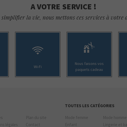
A VOTRE SERVICE !
simplifier la vie, nous mettons ces services à votre 
Nous faisons vos
Wi-Fi
paquets cadeau
TOUTES LES CATÉGORIES
es
Plan du site
Mode femme
Mode homme
ns légales
Contact
Enfant
Lingerie et b