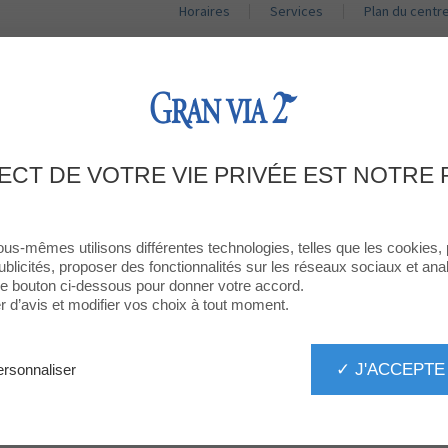
Horaires
Services
Plan du centr
BOUTIQUES
RESTAURANTS
PROMOTIONS
ACT
VIVAGYM TOUT SPORT
ECT DE VOTRE VIE PRIVÉE EST NOTRE 
ous-mêmes utilisons différentes technologies, telles que les cookies,
ublicités, proposer des fonctionnalités sur les réseaux sociaux et analy
 le bouton ci-dessous pour donner votre accord.
d’avis et modifier vos choix à tout moment.
TOUT SPORT
✓ J'ACCEPTE
rsonnaliser
lasses dirigides Vivagym
ai 2026