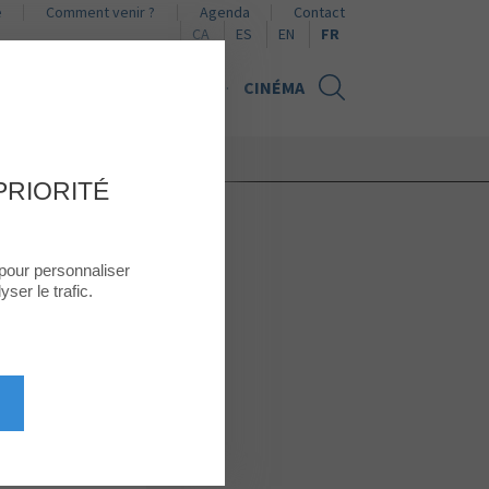
e
Comment venir ?
Agenda
Contact
Naviguer en català
Naviguer en español
Browse in English
CA
ES
EN
FR
UALITÉS
CARTE CADEAU
CINÉMA
PRIORITÉ
 pour personnaliser
ser le trafic.