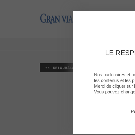
Gran Via 2
Gran Via 2
LE RESP
RETOUR À LA LISTE
Nos partenaires et n
les contenus et les p
Merci de cliquer sur
Vous pouvez changer 
VIVAGYM 
30 MAI 2026
Pe
TOT ESPORT: C
Publié le : 28 m