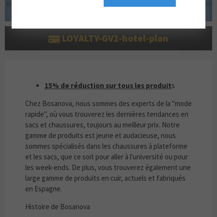
LOYALTY-GV2-hotel-plan
15% DE RÉDUCTION SUR TOUS LES PRODUIT
15% de réduction sur tous les produit
s
Chez Bosanova, nous sommes des experts de la "mode
rapide", où vous trouverez les dernières tendances en
sacs et chaussures, toujours au meilleur prix. Notre
gamme de produits est jeune et audacieuse, nous
sommes spécialisés dans les chaussures à plateforme
et les sacs, que ce soit pour aller à l'université ou pour
les week-ends. De plus, vous trouverez également une
large gamme de produits en cuir, actuels et fabriqués
en Espagne.
Histoire de Bosanova