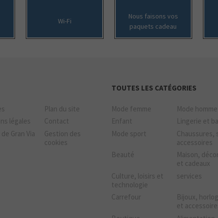
Nous faisons vos
Wi-Fi
paquets cadeau
TOUTES LES CATÉGORIES
es
Plan du site
Mode femme
Mode homme
ns légales
Contact
Enfant
Lingerie et b
 de Gran Via
Gestion des
Mode sport
Chaussures, 
cookies
accessoires
Beauté
Maison, déco
et cadeaux
Culture, loisirs et
services
technologie
Carrefour
Bijoux, horlo
et accessoire