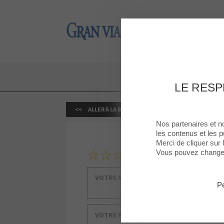
Gran Via 2
Gran Via 2
LE RESP
ALLER À LA BOUTIQUE
Nos partenaires et n
les contenus et les p
Merci de cliquer sur
1
2
3
4
5
Votre note
Vous pouvez changer 
Votre message
Pe
Votre prénom