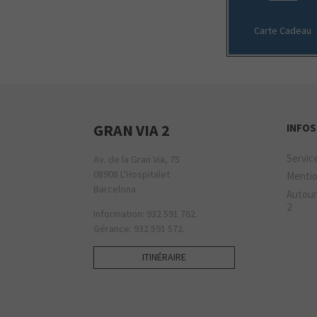
Carte Cadeau
GRAN VIA 2
INFOS
Servic
Av. de la Gran Via, 75
08908 L'Hospitalet
Mentio
Barcelona
Autour
2
Information: 932 591 762.
Gérance: 932 591 572.
ITINÉRAIRE