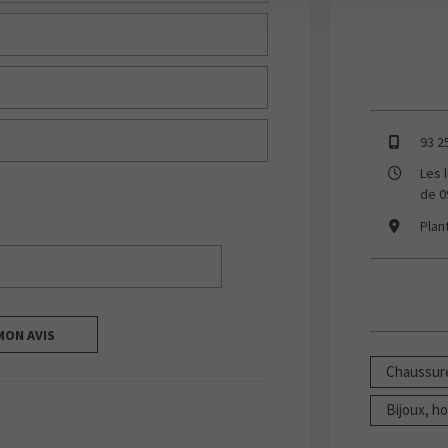
93 2
Les 
de 0
Plan
MON AVIS
Chaussure
Bijoux, ho