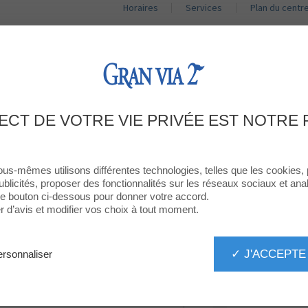
Horaires
Services
Plan du centr
BOUTIQUES
RESTAURANTS
PROMOTIONS
ACT
DONNEZ VOTRE AVIS
ECT DE VOTRE VIE PRIVÉE EST NOTRE 
BOSANOVA
ous-mêmes utilisons différentes technologies, telles que les cookies,
ublicités, proposer des fonctionnalités sur les réseaux sociaux et analy
 le bouton ci-dessous pour donner votre accord.
d’avis et modifier vos choix à tout moment.
✓ J'ACCEPTE
rsonnaliser