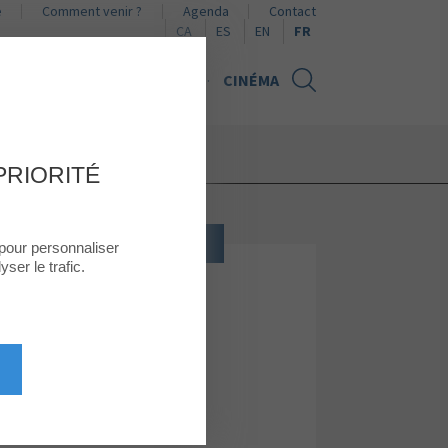
e
Comment venir ?
Agenda
Contact
Naviguer en català
Naviguer en español
Browse in English
CA
ES
EN
FR
UALITÉS
CARTE CADEAU
CINÉMA
PRIORITÉ
CHAUSSURES, SACS, ACCESSOIRES
 pour personnaliser
ser le trafic.
BOSANOVA