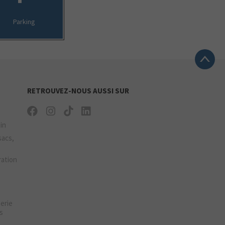
Parking
RETROUVEZ-NOUS AUSSI SUR
ain
sacs,
ration
gerie
s