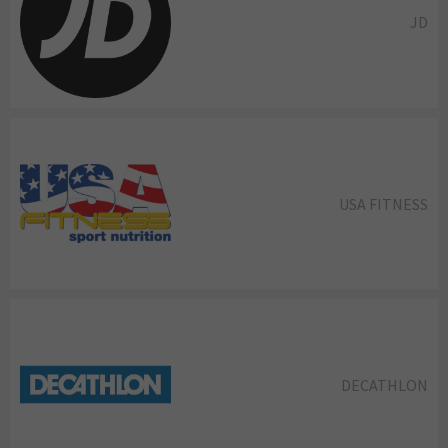
JD
USA FITNESS
DECATHLON