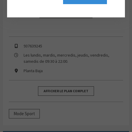
937639245
Les lundis, mardis, mercredis, jeudis, vendredis,
samedis de 09:30 à 22:00.
Planta Baja
AFFICHER LE PLAN COMPLET
Mode Sport