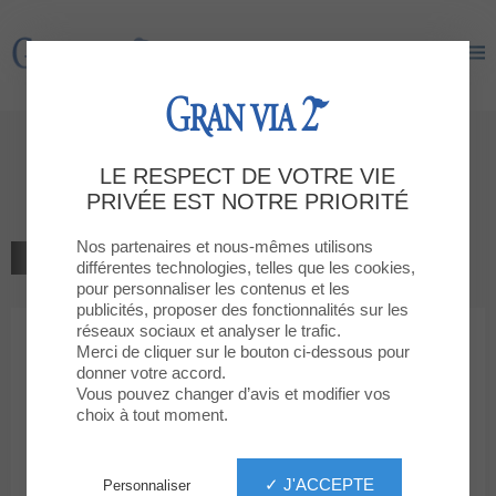
Gran Via 2
Gran Via 2
Bienvenue à la boutique
LE RESPECT DE VOTRE VIE
DECIMAS
PRIVÉE EST NOTRE PRIORITÉ
Nos partenaires et nous-mêmes utilisons
RETOUR À LA LISTE
différentes technologies, telles que les cookies,
pour personnaliser les contenus et les
MODE SPORT
publicités, proposer des fonctionnalités sur les
réseaux sociaux et analyser le trafic.
Merci de cliquer sur le bouton ci-dessous pour
DECIMAS
donner votre accord.
Vous pouvez changer d’avis et modifier vos
choix à tout moment.
✓ J'ACCEPTE
Personnaliser