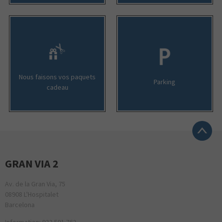
Nous faisons vos paquets
Parking
cadeau
GRAN VIA 2
Av. de la Gran Via, 75
08908 L'Hospitalet
Barcelona
Information: 932 591 762.