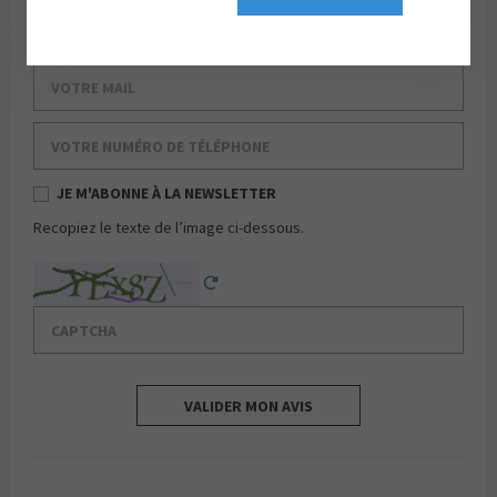
Votre nom de famille
Votre mail
Votre numéro de téléphone
JE M'ABONNE À LA NEWSLETTER
Recopiez le texte de l’image ci-dessous.
Captcha
Reload Captcha
VALIDER MON AVIS