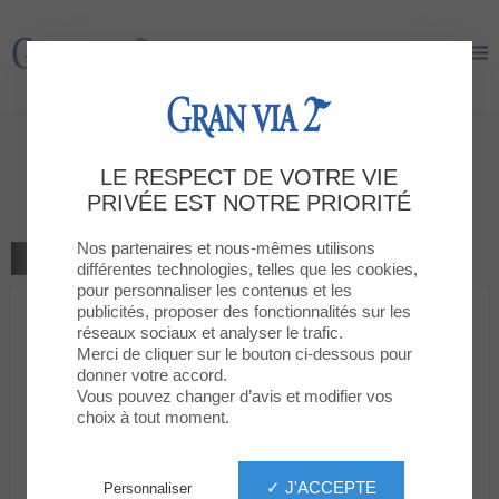
Gran Via 2
Gran Via 2
Donnez votre avis
LE RESPECT DE VOTRE VIE
KOROSHI
PRIVÉE EST NOTRE PRIORITÉ
Nos partenaires et nous-mêmes utilisons
ALLER À LA BOUTIQUE
différentes technologies, telles que les cookies,
pour personnaliser les contenus et les
publicités, proposer des fonctionnalités sur les
1
2
3
4
5
Votre note
réseaux sociaux et analyser le trafic.
Merci de cliquer sur le bouton ci-dessous pour
Votre message
donner votre accord.
Vous pouvez changer d’avis et modifier vos
choix à tout moment.
Votre prénom
✓ J'ACCEPTE
Personnaliser