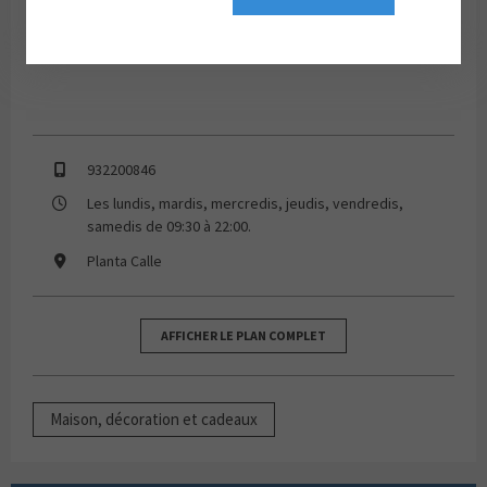
932200846
Les lundis, mardis, mercredis, jeudis, vendredis,
samedis de 09:30 à 22:00.
Planta Calle
AFFICHER LE PLAN COMPLET
Maison, décoration et cadeaux