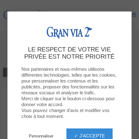
Gran Via 2
Gran Via 2
Bienvenue à la boutique
LE RESPECT DE VOTRE VIE
LEGAMI
PRIVÉE EST NOTRE PRIORITÉ
Nos partenaires et nous-mêmes utilisons
RETOUR À LA LISTE
différentes technologies, telles que les cookies,
pour personnaliser les contenus et les
MAISON, DÉCORATION ET CADEAUX
publicités, proposer des fonctionnalités sur les
réseaux sociaux et analyser le trafic.
Merci de cliquer sur le bouton ci-dessous pour
LEGAMI
donner votre accord.
Vous pouvez changer d’avis et modifier vos
choix à tout moment.
✓ J'ACCEPTE
Personnaliser