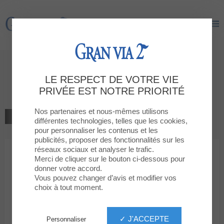
Gran Via 2
Gran Via 2
Bienvenue à la boutique
LE RESPECT DE VOTRE VIE
Mango Man
PRIVÉE EST NOTRE PRIORITÉ
Nos partenaires et nous-mêmes utilisons
RETOUR À LA LISTE
différentes technologies, telles que les cookies,
pour personnaliser les contenus et les
MODE HOMME
publicités, proposer des fonctionnalités sur les
réseaux sociaux et analyser le trafic.
Merci de cliquer sur le bouton ci-dessous pour
Mango Man
donner votre accord.
Vous pouvez changer d’avis et modifier vos
choix à tout moment.
✓ J'ACCEPTE
Personnaliser