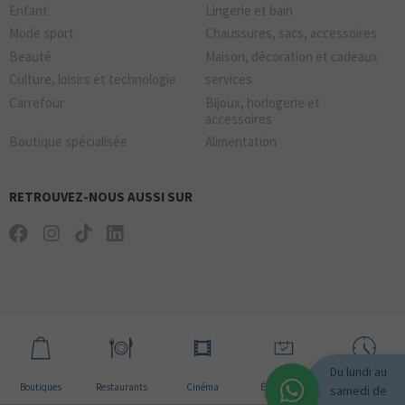
Enfant
Lingerie et bain
Mode sport
Chaussures, sacs, accessoires
Beauté
Maison, décoration et cadeaux
Culture, loisirs et technologie
services
Carrefour
Bijoux, horlogerie et
accessoires
Boutique spécialisée
Alimentation
RETROUVEZ-NOUS AUSSI SUR
Du lundi au
Boutiques
Restaurants
Cinéma
Évènement
Horaires
samedi de