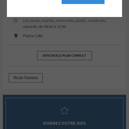
93 858 52 65
Les lundis, mardis, mercredis, jeudis, vendredis,
samedis de 09:30 à 22:00.
Planta Calle
AFFICHER LE PLAN COMPLET
Mode Homme
DONNEZ VOTRE AVIS